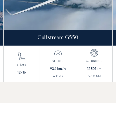
Gulfstream G550
904
km/h
12 501
km
12-16
488
kts
6 750
NM