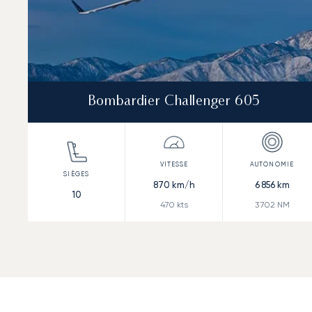
Bombardier Challenger 605
870
km/h
6 856
km
10
470
kts
3 702
NM