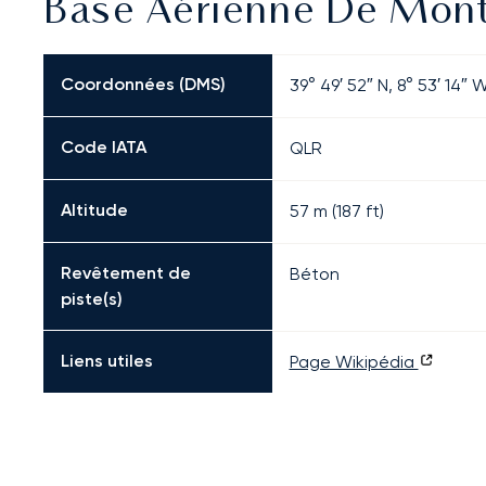
Base Aérienne De Monte
Coordonnées (DMS)
39° 49′ 52″ N, 8° 53′ 14″ 
Code IATA
QLR
Altitude
57 m (187 ft)
Revêtement de
Béton
piste(s)
Liens utiles
Page Wikipédia