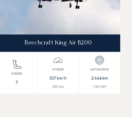
Beechcraft King Air B200
537
km/h
2 446
km
7
290
kts
1 321
NM