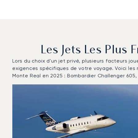
Les Jets Les Plus
Lors du choix d'un jet privé, plusieurs facteurs jo
exigences spécifiques de votre voyage. Voici le
Monte Real en 2025 : Bombardier Challenger 605,
Base aérienne de Monte Real : Les 3 modèles d'aéron
Photo de l'aéronef
Modèle d'aéronef
Sièges
Vitesse (km/h)
Vitesse (nœuds)
Autonomie (km)
Autonomie (NM)