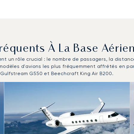
 Fréquents À La Base Aéri
uent un rôle crucial : le nombre de passagers, la distan
s modèles d'avions les plus fréquemment affrétés en p
 Gulfstream G550 et Beechcraft King Air B200.
efs les plus fréquentés en nombre de mouvements en 2025