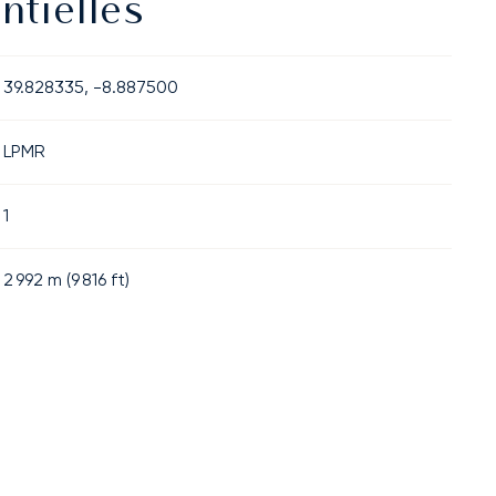
ntielles
39.828335, -8.887500
LPMR
1
2 992
m (
9 816
ft)