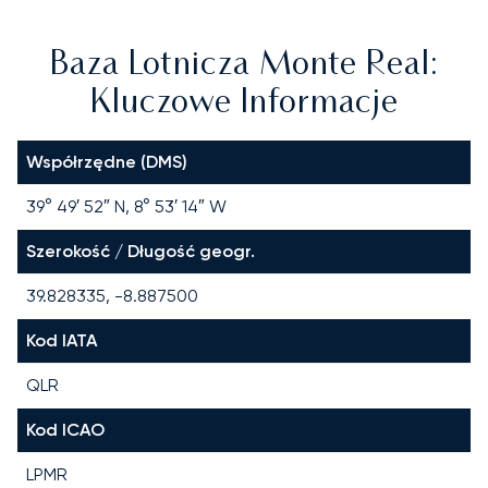
Baza Lotnicza Monte Real:
Kluczowe Informacje
Współrzędne (DMS)
39° 49′ 52″ N, 8° 53′ 14″ W
Szerokość / Długość geogr.
39.828335, -8.887500
Kod IATA
QLR
Kod ICAO
LPMR