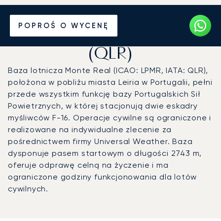
Prywatny odrzutowiec na
POPROŚ O WYCENĘ
Bazę lotniczą Monte Real
(QLR)
Baza lotnicza Monte Real (ICAO: LPMR, IATA: QLR),
położona w pobliżu miasta Leiria w Portugalii, pełni
przede wszystkim funkcję bazy Portugalskich Sił
Powietrznych, w której stacjonują dwie eskadry
myśliwców F-16. Operacje cywilne są ograniczone i
realizowane na indywidualne zlecenie za
pośrednictwem firmy Universal Weather. Baza
dysponuje pasem startowym o długości 2743 m,
oferuje odprawę celną na życzenie i ma
ograniczone godziny funkcjonowania dla lotów
cywilnych.