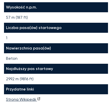
Wysokość n.p.m.
57 m (187 ft)
Liczba pasa(ów) startowego
1
Nawierzchnia pasa(ów)
Beton
Najdłuższy pas startowy
2992
m (
9816
ft)
Przydatne linki
Strona Wikipedii