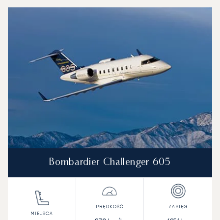
Baza lotnicza Monte Real : 3 najpopularniejsze modele st
Zdjęcie samolotu
Model samolotu
Miejsca
Prędkość (km/h)
Prędkość (węzły)
Zasięg (km)
Zasięg (NM)
Bombardier Challenger 605