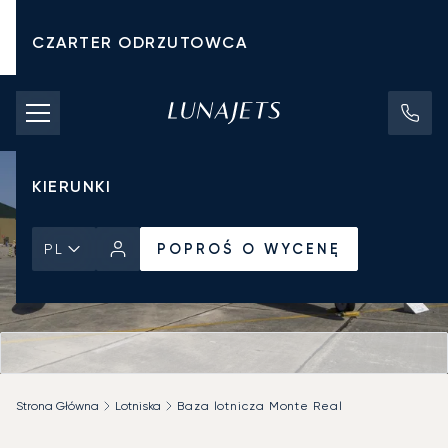
CZARTER ODRZUTOWCA
KOSZTY CZARTERU
PRYWATNE ODRZUTOWCE
KIERUNKI
POPROŚ O WYCENĘ
PL
Strona Główna
Lotniska
Baza lotnicza Monte Real