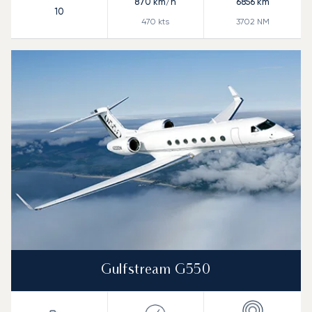
870
km/h
6856
km
10
470
kts
3702
NM
Gulfstream G550