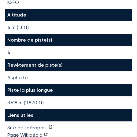
KSFO
Altitude
4 m (13 ft)
Nombre de piste(s)
4
Revêtement de piste(s)
Asphalte
Piste la plus longue
3 618
m (
11 870
ft)
Liens utiles
Site de l'aéroport
Page Wikipédia