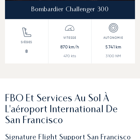
Bombardier Challenger 300
870
km/h
5 741
km
8
470
kts
3 100
NM
FBO Et Services Au Sol À
L'aéroport International De
San Francisco
Signature Flight Support San Francisco