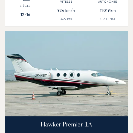
924
km/h
11 019
km
12-16
499
kts
5 950
NM
Hawker Premier 1A