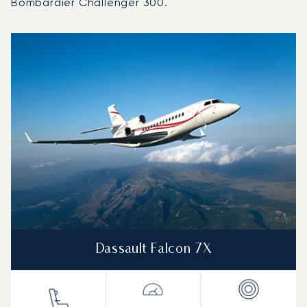
Bombardier Challenger 300.
Aéroport international de San Francisco : Les 3 modèles
Photo de l'aéronef
Modèle d'aéronef
Sièges
Vitesse (km/h)
Vitesse (nœuds)
Autonomie (km)
Autonomie (NM)
Dassault Falcon 7X