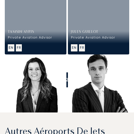
TAMSIN AYRIS
JULES GUILLOT
Private Aviation Advisor
Private Aviation Advisor
EN
FR
EN
FR
APPELEZ-NOUS
Autres Aéroports De Jets