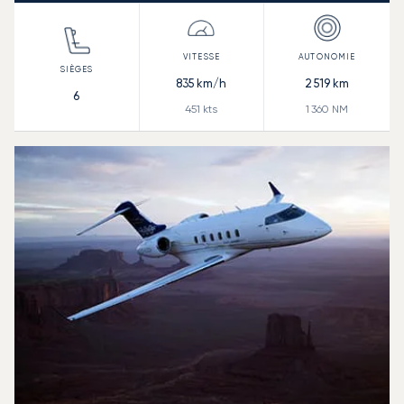
835
km/h
2 519
km
6
451
kts
1 360
NM