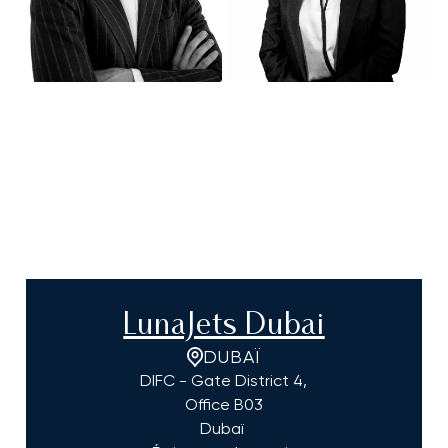
LunaJets Dubai
DUBAÏ
DIFC - Gate District 4,
Office B03
Dubaï