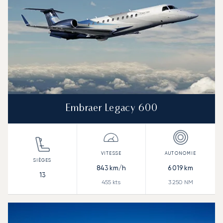
Embraer Legacy 600
843
km/h
6 019
km
13
455
kts
3 250
NM