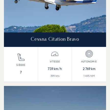
Cessna Citation Bravo
739
km/h
2 769
km
7
399
kts
1 495
NM