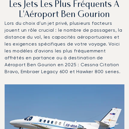
Les Jets Les Plus Fréquents À
L'Aéroport Ben Gourion
Lors du choix d'un jet privé, plusieurs facteurs
jouent un rôle crucial : le nombre de passagers, la
distance du vol, les capacités aéroportuaires et
les exigences spécifiques de votre voyage. Voici
les modèles d'avions les plus fréquemment
affrétés en partance ou à destination de
Aéroport Ben Gourion en 2025 : Cessna Citation
Bravo, Embraer Legacy 600 et Hawker 800 series.
Aéroport Ben Gourion : Les 3 modèles d'aéronefs les pl
Photo de l'aéronef
Modèle d'aéronef
Sièges
Vitesse (km/h)
Vitesse (nœuds)
Autonomie (km)
Autonomie (NM)