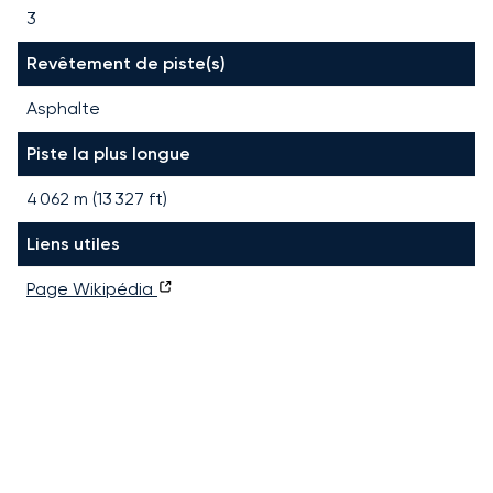
3
Revêtement de piste(s)
Asphalte
Piste la plus longue
4 062
m (
13 327
ft)
Liens utiles
Page Wikipédia