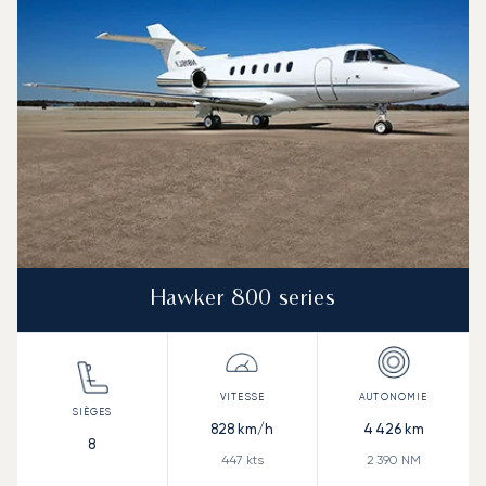
Hawker 800 series
828
km/h
4 426
km
8
447
kts
2 390
NM