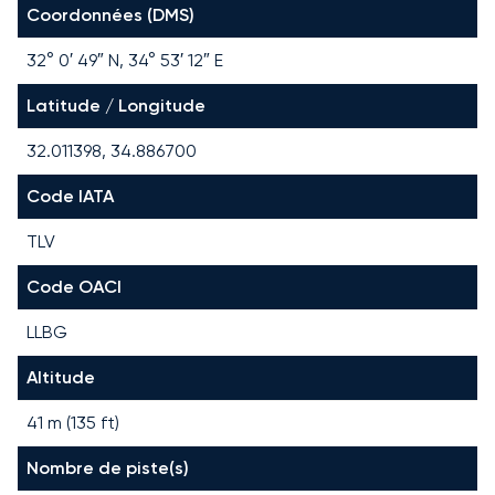
Coordonnées (DMS)
32° 0′ 49″ N, 34° 53′ 12″ E
Latitude / Longitude
32.011398, 34.886700
Code IATA
TLV
Code OACI
LLBG
Altitude
41 m (135 ft)
Nombre de piste(s)