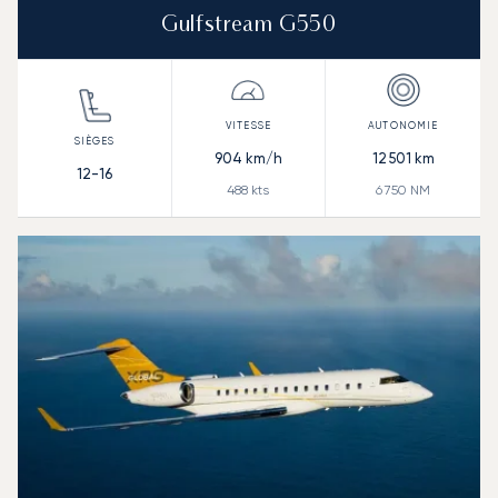
Gulfstream G550
904
km/h
12 501
km
12-16
488
kts
6 750
NM