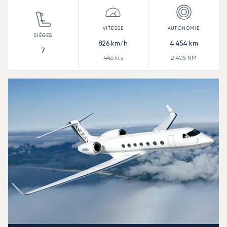
826
km/h
4 454
km
7
446
kts
2 405
NM