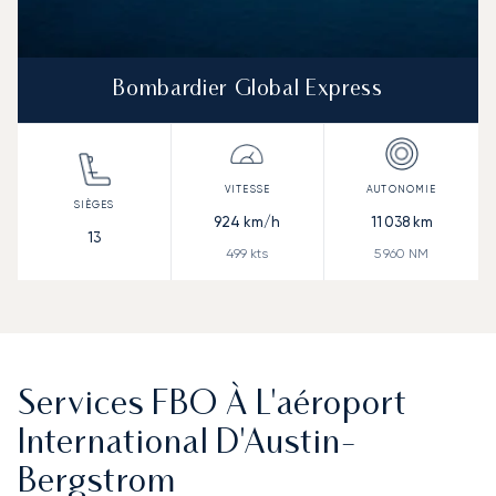
Bombardier Global Express
924
km/h
11 038
km
13
499
kts
5 960
NM
Services FBO À L'aéroport
International D'Austin-
Bergstrom