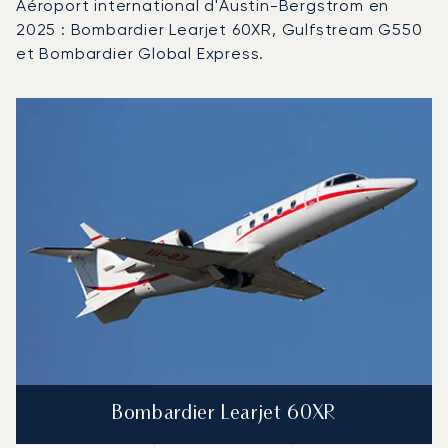
Aéroport international d'Austin-Bergstrom en
2025 : Bombardier Learjet 60XR, Gulfstream G550
et Bombardier Global Express.
Aéroport international d'Austin-Bergstrom : Les 3 modèl
Photo de l'aéronef
Modèle d'aéronef
Sièges
Vitesse (km/h)
Vitesse (nœuds)
Autonomie (km)
Autonomie (NM)
Bombardier Learjet 60XR