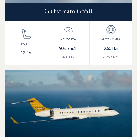
Gulfstream G550
904
km/h
12.501
km
12-16
488
kts
6.750
NM