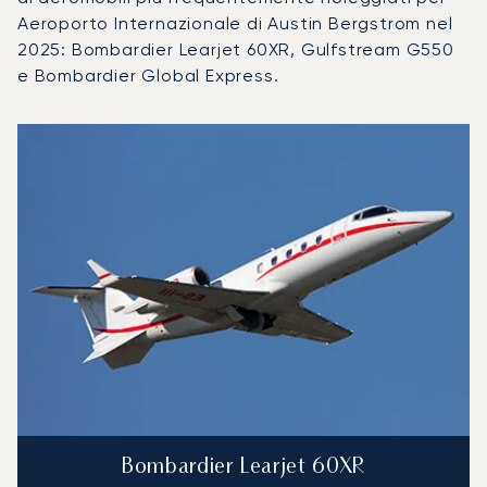
Aeroporto Internazionale di Austin Bergstrom nel
2025: Bombardier Learjet 60XR, Gulfstream G550
e Bombardier Global Express.
Aeroporto Internazionale di Austin Bergstrom : I 3 modelli 
Foto dell'aeromobile
Modello di aeromobile
Posti
Velocità (km/h)
Velocità (nodi)
Autonomia (
Autonomia (NM)
Bombardier Learjet 60XR