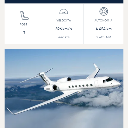
826
km/h
4.454
km
7
446
kts
2.405
NM