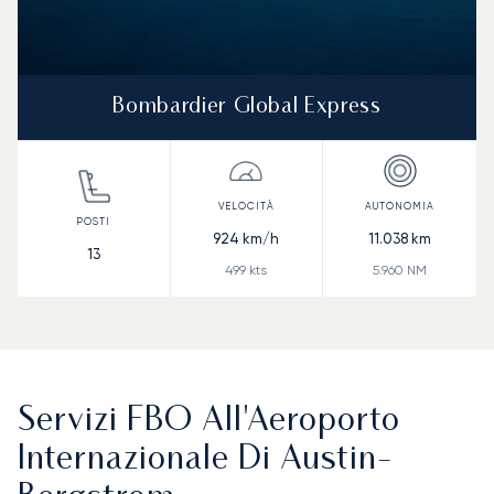
Bombardier Global Express
924
km/h
11.038
km
13
499
kts
5.960
NM
Servizi FBO All'Aeroporto
Internazionale Di Austin-