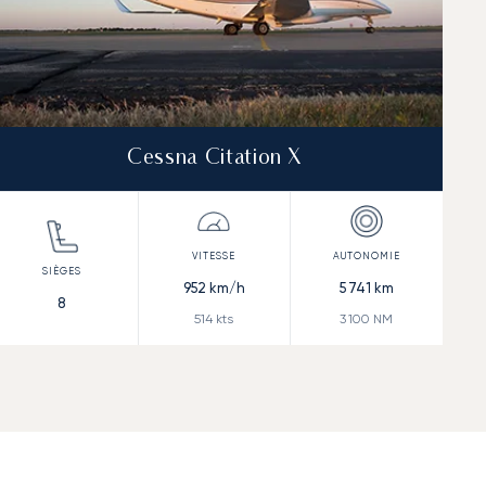
Cessna Citation X
952
km/h
5 741
km
8
514
kts
3 100
NM