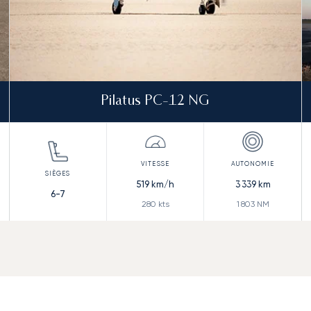
Pilatus PC-12 NG
519
km/h
3 339
km
6-7
280
kts
1 803
NM