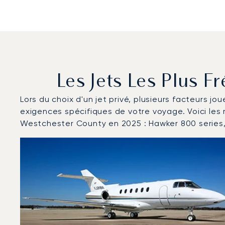
Les Jets Les Plus 
Lors du choix d'un jet privé, plusieurs facteurs jo
exigences spécifiques de votre voyage. Voici les
Westchester County en 2025 : Hawker 800 series,
Aéroport de Westchester County : Les 3 modèles d'a
Photo de l'aéronef
Modèle d'aéronef
Sièges
Vitesse (km/h)
Vitesse (nœuds)
Autonomie (km)
Autonomie (NM)