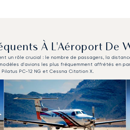
Fréquents À L'Aéroport De
uent un rôle crucial : le nombre de passagers, la distan
 modèles d'avions les plus fréquemment affrétés en p
 Pilatus PC-12 NG et Cessna Citation X.
éronefs les plus fréquentés en nombre de mouvements en 2