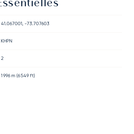
ssentielles
41.067001, -73.707603
KHPN
2
1 996
m (
6 549
ft)