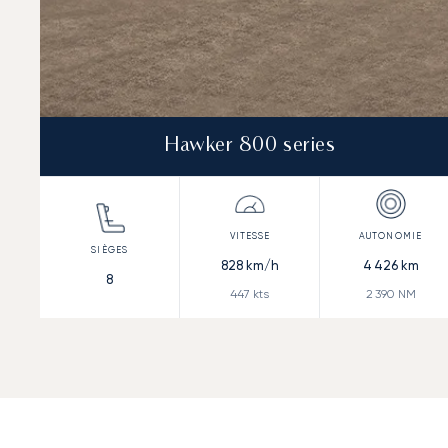
Hawker 800 series
828
km/h
4 426
km
8
447
kts
2 390
NM