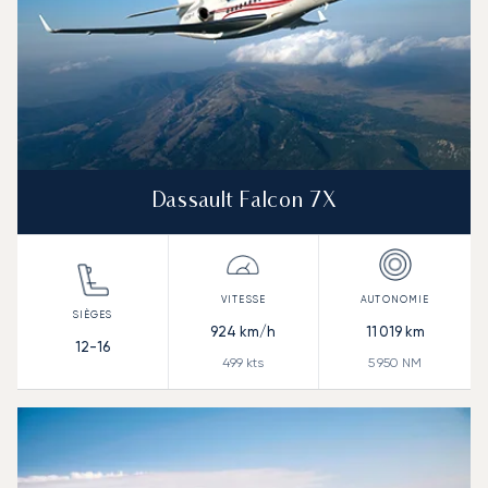
Dassault Falcon 7X
924
km/h
11 019
km
12-16
499
kts
5 950
NM