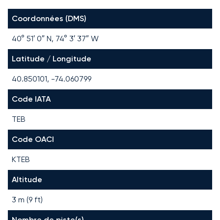
Coordonnées (DMS)
40° 51′ 0″ N, 74° 3′ 37″ W
Latitude / Longitude
40.850101, -74.060799
Code IATA
TEB
Code OACI
KTEB
Altitude
3 m (9 ft)
Nombre de piste(s)