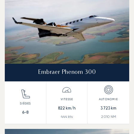
Embraer Phenom 300
822
km/h
3 723
km
6-8
444
kts
2 010
NM