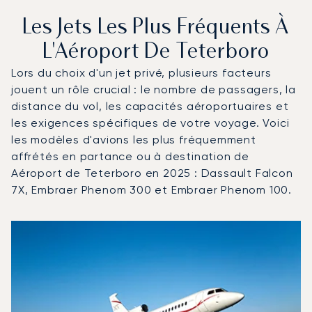
Les Jets Les Plus Fréquents À
L'Aéroport De Teterboro
Lors du choix d'un jet privé, plusieurs facteurs
jouent un rôle crucial : le nombre de passagers, la
distance du vol, les capacités aéroportuaires et
les exigences spécifiques de votre voyage. Voici
les modèles d'avions les plus fréquemment
affrétés en partance ou à destination de
Aéroport de Teterboro en 2025 : Dassault Falcon
7X, Embraer Phenom 300 et Embraer Phenom 100.
Aéroport de Teterboro : Les 3 modèles d'aéronefs les p
Photo de l'aéronef
Modèle d'aéronef
Sièges
Vitesse (km/h)
Vitesse (nœuds)
Autonomie (km)
Autonomie (NM)