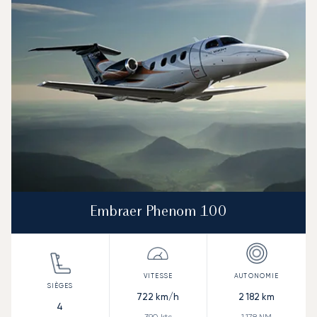
Embraer Phenom 100
722
km/h
2 182
km
4
390
kts
1 178
NM