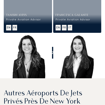
TAMSIN AYRIS
FRANCESCA GALANTE
Private Aviation Advisor
Private Aviation Advisor
EN
FR
EN
FR
IT
APPELEZ-NOUS
Autres Aéroports De Jets
Privés Près De New York