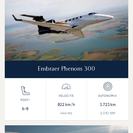
Embraer Phenom 300
822
km/h
3.723
km
6-8
444
kts
2.010
NM