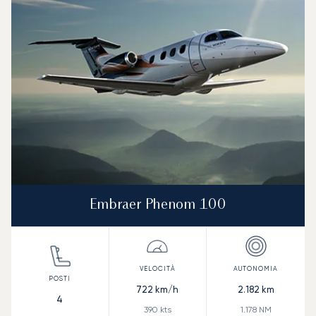
Embraer Phenom 100
722
km/h
2.182
km
4
390
kts
1.178
NM