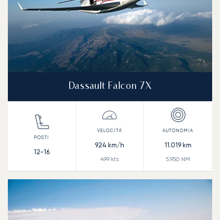
Dassault Falcon 7X
924
km/h
11.019
km
12-16
499
kts
5.950
NM