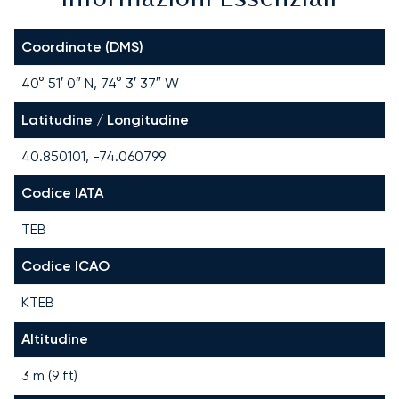
Coordinate (DMS)
40° 51′ 0″ N, 74° 3′ 37″ W
Latitudine / Longitudine
40.850101, -74.060799
Codice IATA
TEB
Codice ICAO
KTEB
Altitudine
3 m (9 ft)