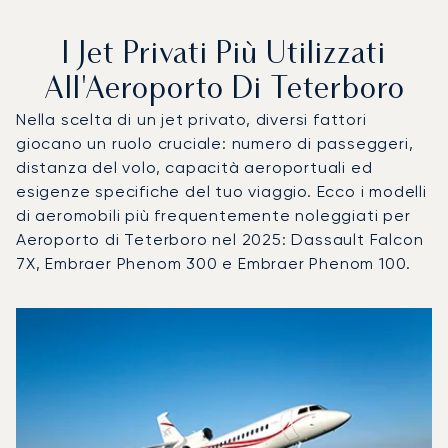
I Jet Privati Più Utilizzati
All'Aeroporto Di Teterboro
Nella scelta di un jet privato, diversi fattori
giocano un ruolo cruciale: numero di passeggeri,
distanza del volo, capacità aeroportuali ed
esigenze specifiche del tuo viaggio. Ecco i modelli
di aeromobili più frequentemente noleggiati per
Aeroporto di Teterboro nel 2025: Dassault Falcon
7X, Embraer Phenom 300 e Embraer Phenom 100.
Aeroporto di Teterboro : I 3 modelli di aeromobile più utili
Foto dell'aeromobile
Modello di aeromobile
Posti
Velocità (km/h)
Velocità (nodi)
Autonomia (
Autonomia (NM)