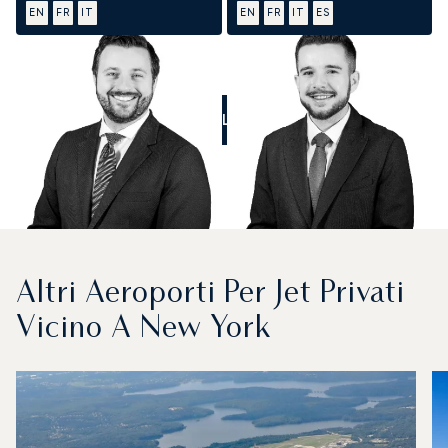
EN
FR
IT
EN
FR
IT
ES
CALL US
Altri Aeroporti Per Jet Privati
Vicino A New York