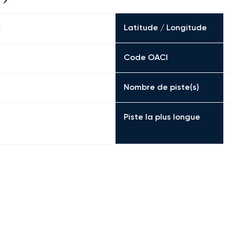
Latitude / Longitude
E
Code OACI
Nombre de piste(s)
Piste la plus longue