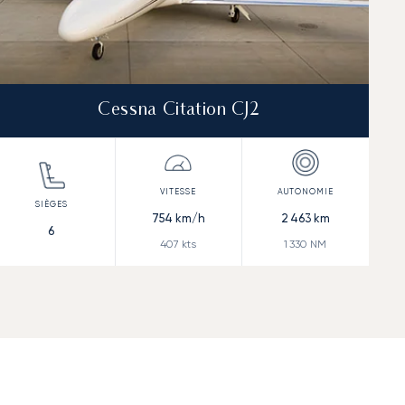
Cessna Citation CJ2
754
km/h
2 463
km
6
407
kts
1 330
NM