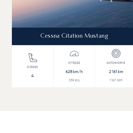
Cessna Citation Mustang
628
km/h
2 161
km
4
339
kts
1 167
NM