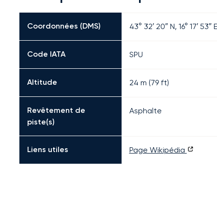
Coordonnées (DMS)
43° 32′ 20″ N, 16° 17′ 53″ 
Code IATA
SPU
Altitude
24 m (79 ft)
Revêtement de
Asphalte
piste(s)
Liens utiles
Page Wikipédia