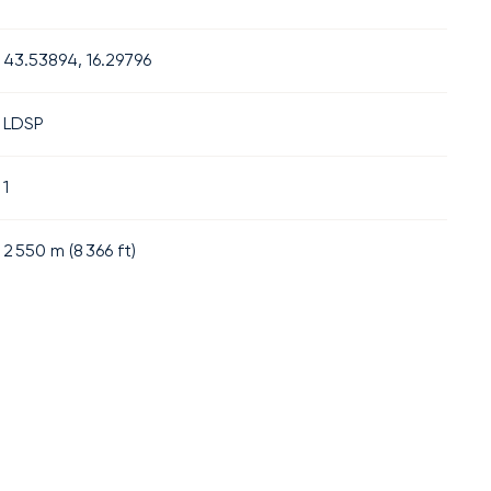
43.53894, 16.29796
LDSP
1
2 550
m (
8 366
ft)