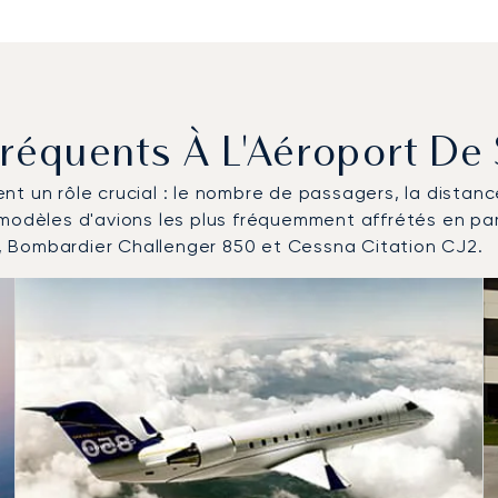
Fréquents À L'Aéroport De
uent un rôle crucial : le nombre de passagers, la distan
 modèles d'avions les plus fréquemment affrétés en pa
, Bombardier Challenger 850 et Cessna Citation CJ2.
onefs les plus fréquentés en nombre de mouvements en 2025