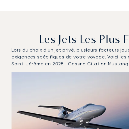
Les Jets Les Plus 
Lors du choix d'un jet privé, plusieurs facteurs jo
exigences spécifiques de votre voyage. Voici les
Saint-Jérôme en 2025 : Cessna Citation Mustang
Aéroport de Split Saint-Jérôme : Les 3 modèles d'aér
Photo de l'aéronef
Modèle d'aéronef
Sièges
Vitesse (km/h)
Vitesse (nœuds)
Autonomie (km)
Autonomie (NM)