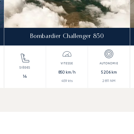
Bombardier Challenger 850
850
km/h
5 206
km
14
459
kts
2 811
NM