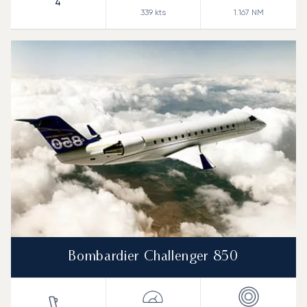
4
339
kts
1.167
NM
Bombardier Challenger 850