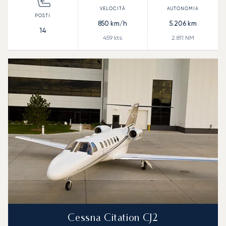
850
km/h
5.206
km
14
459
kts
2.811
NM
Cessna Citation CJ2