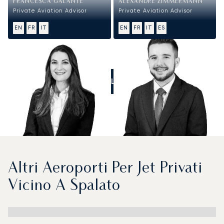
FRANCESCA GALANTE
ALEXANDRE ZIMMERMANN
Private Aviation Advisor
Private Aviation Advisor
EN
FR
IT
EN
FR
IT
ES
CALL US
Altri Aeroporti Per Jet Privati
Vicino A Spalato