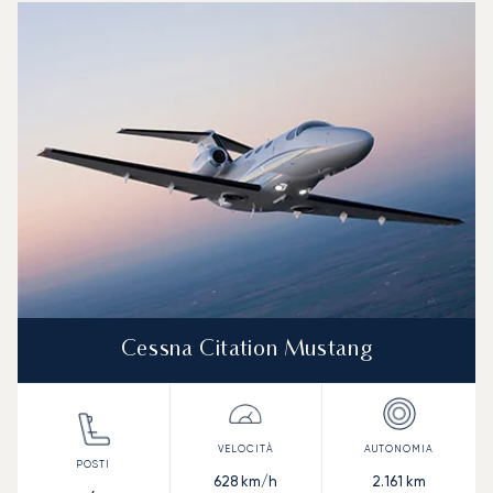
Foto dell'aeromobile
Modello di aeromobile
Posti
Velocità (km/h)
Velocità (nodi)
Autonomia (
Autonomia (NM)
Cessna Citation Mustang
628
km/h
2.161
km