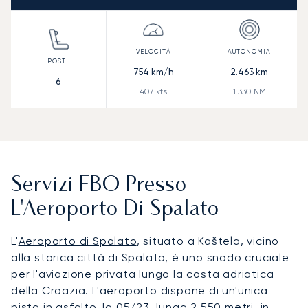
754
km/h
2.463
km
6
407
kts
1.330
NM
Servizi FBO Presso
L'Aeroporto Di Spalato
L'
Aeroporto di Spalato
, situato a Kaštela, vicino
alla storica città di Spalato, è uno snodo cruciale
per l'aviazione privata lungo la costa adriatica
della Croazia. L'aeroporto dispone di un'unica
pista in asfalto, la 05/23, lunga 2.550 metri, in