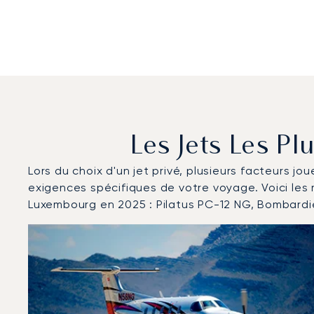
Les Jets Les P
Lors du choix d'un jet privé, plusieurs facteurs jo
exigences spécifiques de votre voyage. Voici les
Luxembourg en 2025 : Pilatus PC-12 NG, Bombardie
Aéroport de Luxembourg : Les 3 modèles d'aéronefs l
Photo de l'aéronef
Modèle d'aéronef
Mouvements en 
Sièges
Vitesse (km/h)
Vitesse (nœu
Autonomie (km)
Autonomie (NM)