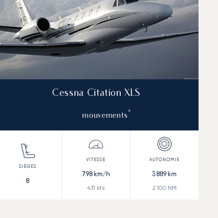
Cessna Citation XLS
*
mouvements
798
km/h
3 889
km
8
431
kts
2 100
NM