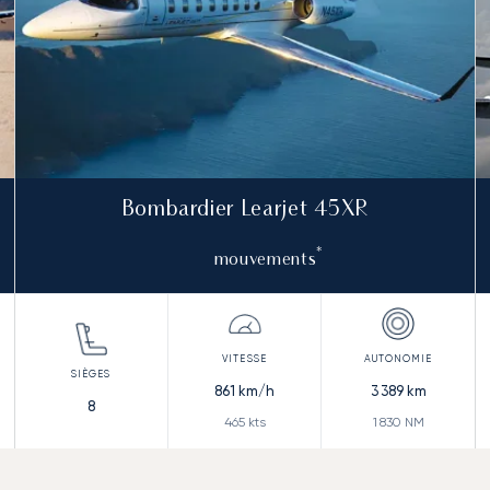
Bombardier Learjet 45XR
*
mouvements
861
km/h
3 389
km
8
465
kts
1 830
NM