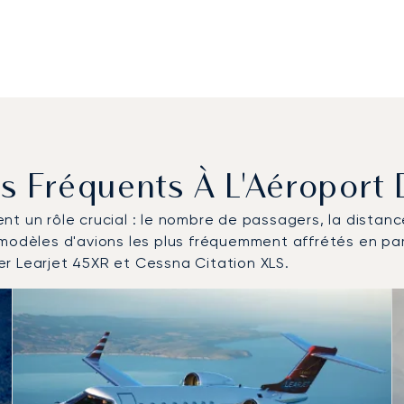
lus Fréquents À L'Aéropor
uent un rôle crucial : le nombre de passagers, la distan
 modèles d'avions les plus fréquemment affrétés en p
r Learjet 45XR et Cessna Citation XLS.
es plus fréquentés en nombre de mouvements en 2025
2025
ds)