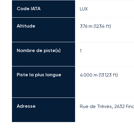
Code IATA
LUX
Altitude
376 m (1234 ft)
Nombre de piste(s)
1
Piste la plus longue
4 000
m (
13 123
ft)
Adresse
Rue de Trèves, 2632 Fin