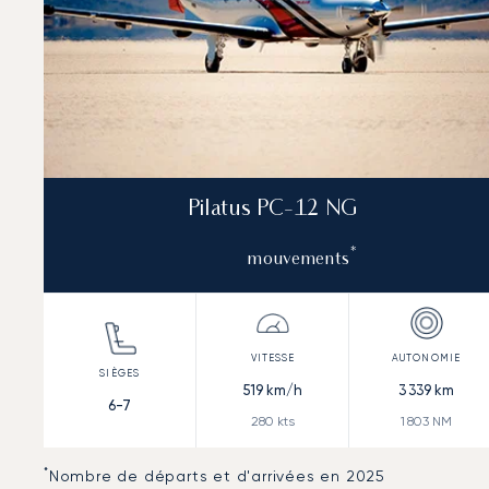
Pilatus PC-12 NG
*
mouvements
519
km/h
3 339
km
6-7
280
kts
1 803
NM
*
Nombre de départs et d'arrivées en 2025