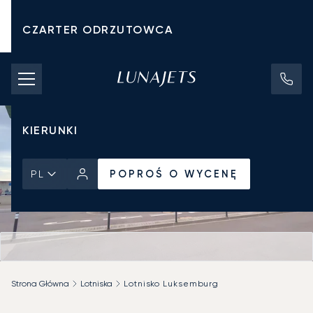
CZARTER ODRZUTOWCA
KOSZTY CZARTERU
PRYWATNE ODRZUTOWCE
KIERUNKI
POPROŚ O WYCENĘ
PL
Strona Główna
Lotniska
Lotnisko Luksemburg