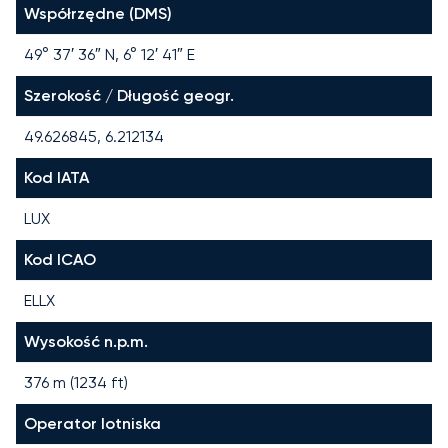
Współrzędne (DMS)
49° 37′ 36″ N, 6° 12′ 41″ E
Szerokość / Długość geogr.
49.626845, 6.212134
Kod IATA
LUX
Kod ICAO
ELLX
Wysokość n.p.m.
376 m (1234 ft)
Operator lotniska