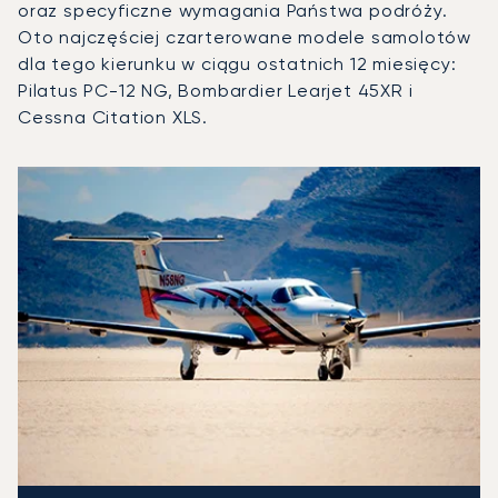
oraz specyficzne wymagania Państwa podróży.
Oto najczęściej czarterowane modele samolotów
dla tego kierunku w ciągu ostatnich 12 miesięcy:
Pilatus PC-12 NG, Bombardier Learjet 45XR i
Cessna Citation XLS.
Lotnisko Luksemburg : 3 najpopularniejsze modele statków
Zdjęcie samolotu
Model samolotu
Operacje lotnicze w 20
Miejsca
Prędkość (km/h)
Prędkość (węzły)
Zasięg (km)
Zasięg (NM)