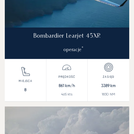
Bombardier Learjet 45XR
*
operacje
861
km/h
3389
km
8
465
kts
1830
NM