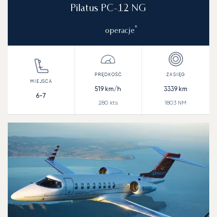
Pilatus PC-12 NG
*
operacje
519
km/h
3339
km
6-7
280
kts
1803
NM