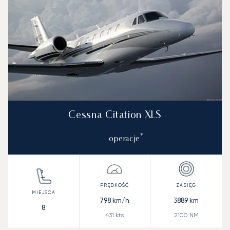
Cessna Citation XLS
*
operacje
798
km/h
3889
km
8
431
kts
2100
NM