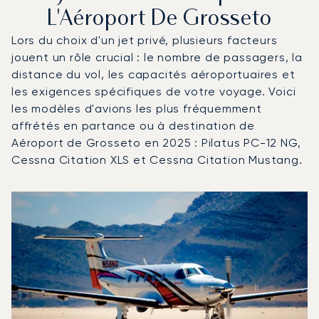
L'Aéroport De Grosseto
Lors du choix d'un jet privé, plusieurs facteurs
jouent un rôle crucial : le nombre de passagers, la
distance du vol, les capacités aéroportuaires et
les exigences spécifiques de votre voyage. Voici
les modèles d'avions les plus fréquemment
affrétés en partance ou à destination de
Aéroport de Grosseto en 2025 : Pilatus PC-12 NG,
Cessna Citation XLS et Cessna Citation Mustang.
Aéroport de Grosseto : Les 3 modèles d'aéronefs les pl
Photo de l'aéronef
Modèle d'aéronef
Sièges
Vitesse (km/h)
Vitesse (nœuds)
Autonomie (km)
Autonomie (NM)