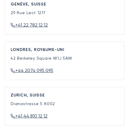
GENÈVE, SUISSE
29 Rue Lect
1217
+41 22 782 12 12
LONDRES, ROYAUME-UNI
42 Berkeley Square
W1J 5AW
+44 2074 095 095
ZURICH, SUISSE
Dianastrasse 5
8002
+41 44 810 12 12