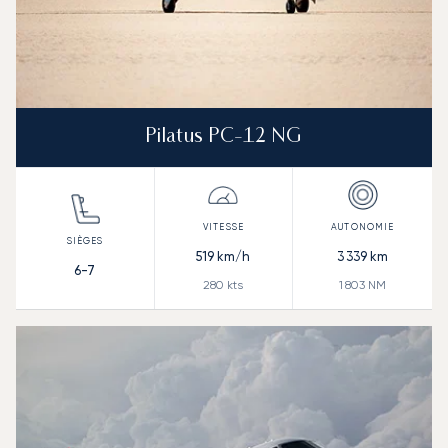
Pilatus PC-12 NG
519
km/h
3 339
km
6-7
280
kts
1 803
NM