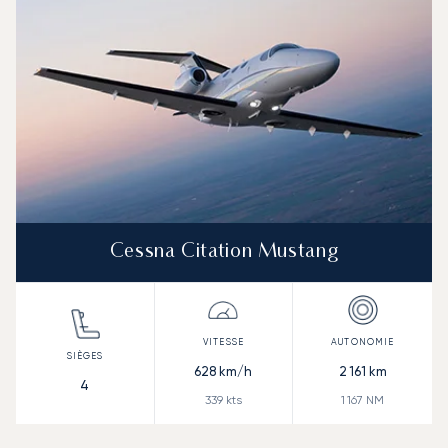
Cessna Citation Mustang
628
km/h
2 161
km
4
339
kts
1 167
NM