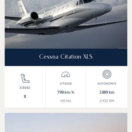
Cessna Citation XLS
798
km/h
3 889
km
8
431
kts
2 100
NM