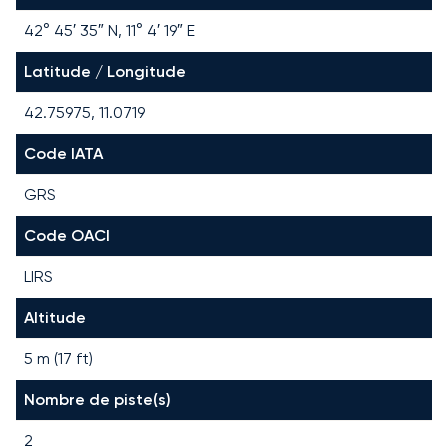
42° 45′ 35″ N, 11° 4′ 19″ E
Latitude / Longitude
42.75975, 11.0719
Code IATA
GRS
Code OACI
LIRS
Altitude
5 m (17 ft)
Nombre de piste(s)
2