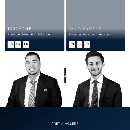
TUNÇ SOKER
DANIEL CASTELLS
Private Aviation Advisor
Private Aviation Advisor
EN
FR
TR
EN
FR
ES
APPELEZ-NOUS
PRÊT À VOLER?