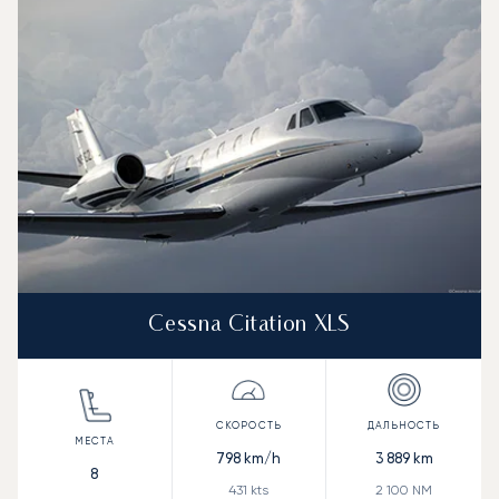
Cessna Citation XLS
798
km/h
3 889
km
8
431
kts
2 100
NM