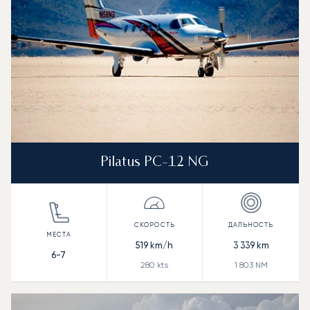
Pilatus PC-12 NG
519
km/h
3 339
km
6-7
280
kts
1 803
NM