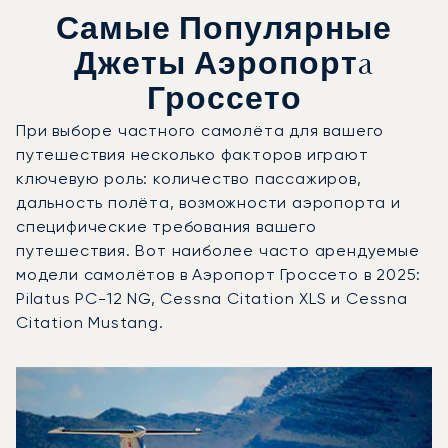
Самые Популярные
Джеты Аэропортa
Гроссето
При выборе частного самолёта для вашего
путешествия несколько факторов играют
ключевую роль: количество пассажиров,
дальность полёта, возможности аэропорта и
специфические требования вашего
путешествия. Вот наиболее часто арендуемые
модели самолётов в Аэропорт Гроссето в 2025:
Pilatus PC-12 NG, Cessna Citation XLS и Cessna
Citation Mustang.
Аэропорт Гроссето : 3 наиболее востребованные модел
Фото воздушного судна
Модель воздушного судна
Скорость (км/ч)
Скорость (узлы)
Дал
Дальность (NM)