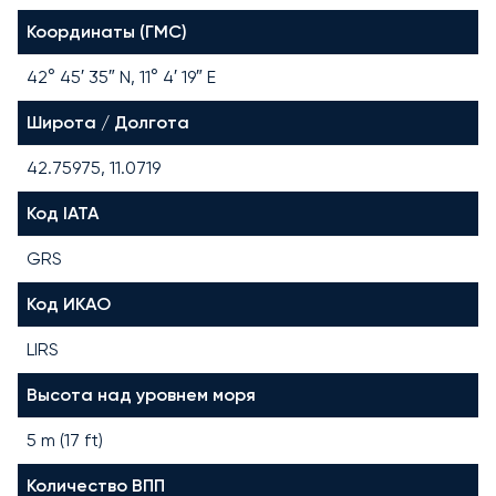
Координаты (ГМС)
42° 45′ 35″ N, 11° 4′ 19″ E
Широта / Долгота
42.75975, 11.0719
Код IATA
GRS
Код ИКАО
LIRS
Высота над уровнем моря
5 m (17 ft)
Количество ВПП