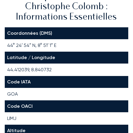
Christophe Colomb :
Informations Essentielles
Coordonnées (DMS)
44° 24′ 54″ N, 8° 51′ 1″ E
Latitude / Longitude
44.412039, 8.840732
Code IATA
GOA
Code OACI
LIMJ
Altitude