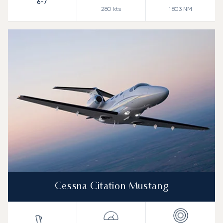
6-7
280
kts
1 803
NM
Cessna Citation Mustang