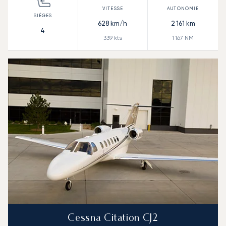
628
km/h
2 161
km
4
339
kts
1 167
NM
Cessna Citation CJ2