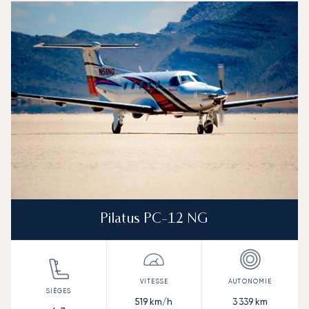
Photo de l'aéronef
Modèle d'aéronef
Sièges
Vitesse (km/h)
Vitesse (nœuds)
Autonomie (km)
Autonomie (NM)
Pilatus PC-12 NG
519
km/h
3 339
km