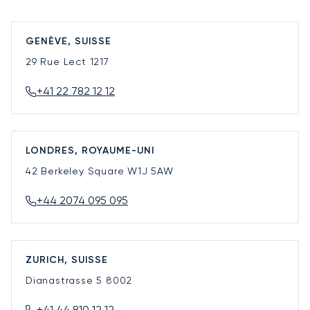
GENÈVE, SUISSE
29 Rue Lect
1217
+41 22 782 12 12
LONDRES, ROYAUME-UNI
42 Berkeley Square
W1J 5AW
+44 2074 095 095
ZURICH, SUISSE
Dianastrasse 5
8002
+41 44 810 12 12