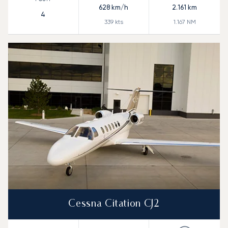
628
km/h
2.161
km
4
339
kts
1.167
NM
Cessna Citation CJ2