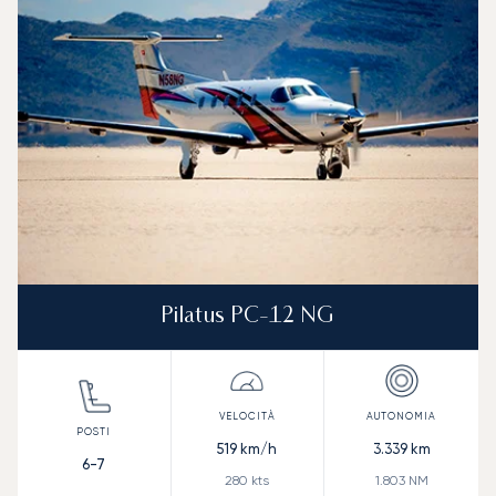
Velocità (km/h)
Velocità (nodi)
Autonomia (
Autonomia (NM)
Pilatus PC-12 NG
519
km/h
3.339
km
6-7
280
kts
1.803
NM