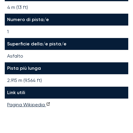
4 m (13 ft)
Numero di pista/e
1
Superficie della/e pista/e
Asfalto
Pista più lunga
2.915
m (
9.564
ft)
Link utili
Pagina Wikipedia