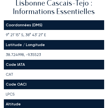
Lisbonne Cascais-Tejo :
Informations Essentielles
Coordonnées (DMS)
9° 21′ 15″ S, 38° 43′ 21″ E
Latitude / Longitude
38.724998, -9.35523
Code IATA
CAT
Code OACI
LPCS
Altitude