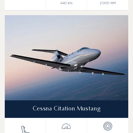
440
kts
2 000
NM
Cessna Citation Mustang