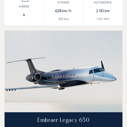
628
km/h
2 161
km
4
339
kts
1 167
NM
Embraer Legacy 650