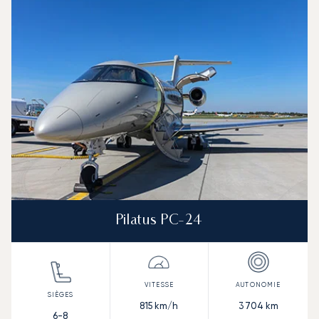
Photo de l'aéronef
Modèle d'aéronef
Sièges
Vitesse (km/h)
Vitesse (nœuds)
Autonomie (km)
Autonomie (NM)
Pilatus PC-24
815
km/h
3 704
km
6-8