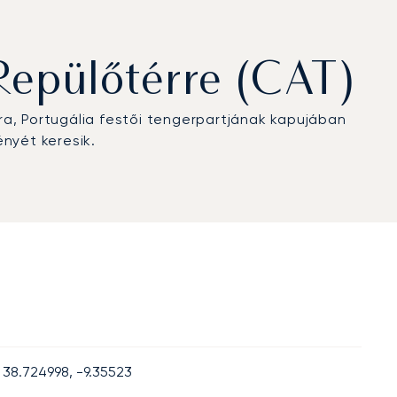
Repülőtérre (CAT)
a, Portugália festői tengerpartjának kapujában
nyét keresik.
38.724998, -9.35523