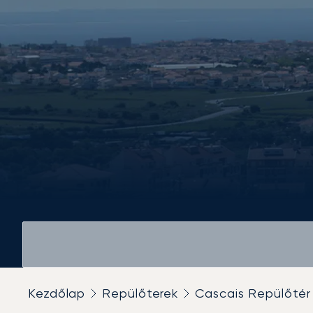
Kezdőlap
Repülőterek
Cascais Repülőtér