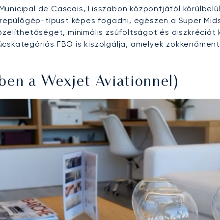
Municipal de Cascais, Lisszabon központjától körülbelü
 repülőgép-típust képes fogadni, egészen a Super Midsi
zelíthetőséget, minimális zsúfoltságot és diszkréciót 
cskategóriás FBO is kiszolgálja, amelyek zökkenőmente
en a Wexjet Aviationnel)