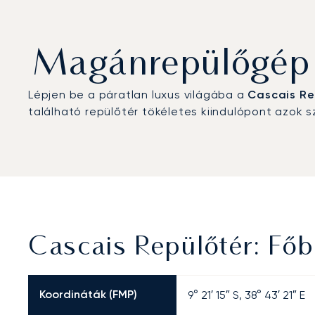
Magánrepülőgép b
Lépjen be a páratlan luxus világába a
Cascais Re
található repülőtér tökéletes kiindulópont azok 
Cascais Repülőtér: Fő
Koordináták (FMP)
9° 21′ 15″ S, 38° 43′ 21″ E