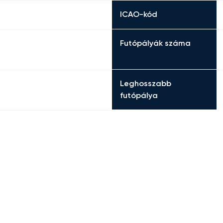
ICAO-kód
Futópályák száma
Leghosszabb
futópálya