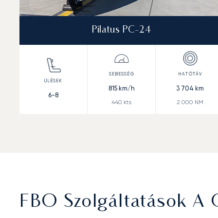
Pilatus PC-24
815
km/h
3 704
km
6-8
440
kts
2 000
NM
FBO Szolgáltatások A 