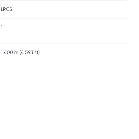
LPCS
1
1 400
m (
4 593
ft)