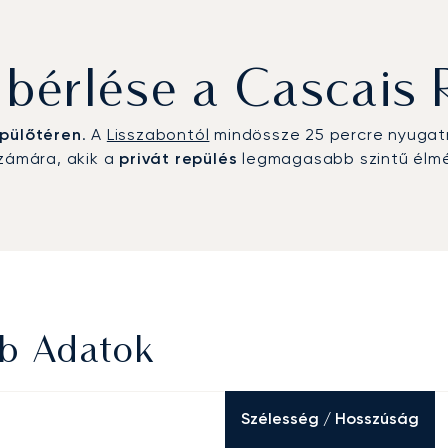
érlése a Cascais 
pülőtéren
. A
Lisszabontól
mindössze 25 percre nyugatr
számára, akik a
privát repülés
legmagasabb szintű élmé
bb Adatok
Szélesség / Hosszúság