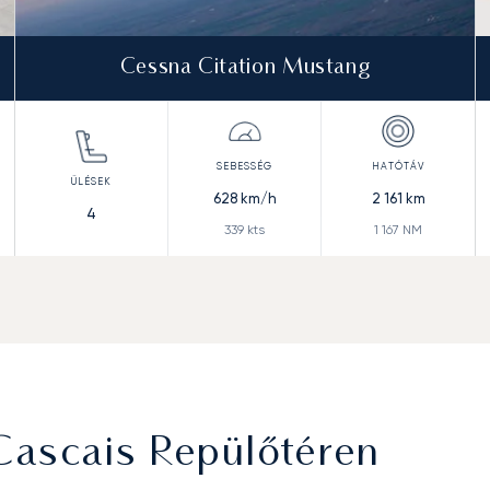
Cessna Citation Mustang
628
km/h
2 161
km
4
339
kts
1 167
NM
Cascais Repülőtéren