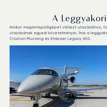
A Leggyakor
Amikor magánrepülőgépet választ utazásához, töb
utazásának egyedi követelményei. Íme a leggyakr
Citation Mustang és Embraer Legacy 650.
Cascais Repülőtér : A 3 legtöbbet repült repülőgép-t
Repülőgép fotója
Repülőgép-típus
Ülőhelyek
Sebesség (km/h)
Sebesség (csomó)
Hatótávolság (
Hatótávolság (NM)