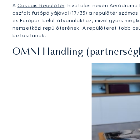
A
Cascais Repülőtér
, hivatalos nevén Aeródromo 
aszfalt futópályájával (17/35) a repülőtér számos
és Európán belüli útvonalakhoz, mivel gyors megkö
nemzetközi repülőterének. A repülőteret több csú
biztosítanak.
OMNI Handling (partnerségb