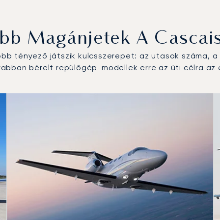
ibb Magánjetek A Cascais
b tényező játszik kulcsszerepet: az utasok száma, a r
abban bérelt repülőgép-modellek erre az úti célra az 
ípus a repülési forgalom száma alapján 2025-ben
km)