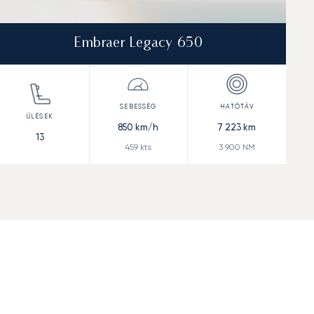
Embraer Legacy 650
850
km/h
7 223
km
13
459
kts
3 900
NM