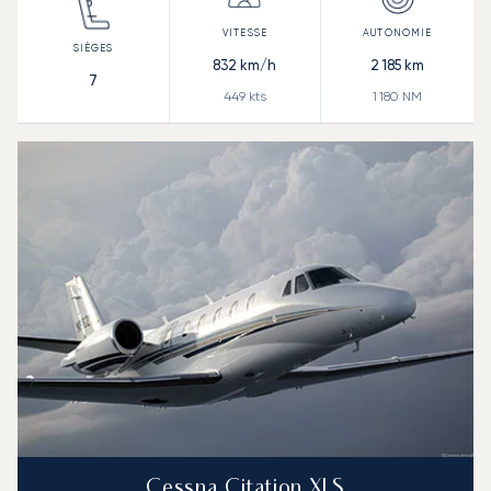
832
km/h
2 185
km
7
449
kts
1 180
NM
Cessna Citation XLS