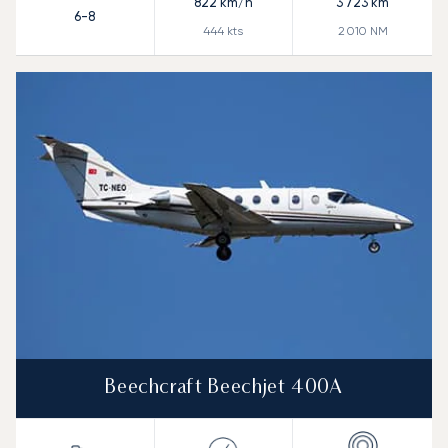
822
km/h
3 723
km
6-8
444
kts
2 010
NM
Beechcraft Beechjet 400A