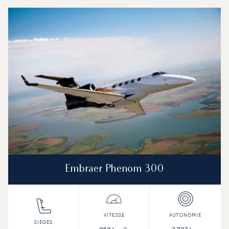
Aéroport de Brindisi - Salento : Les 3 modèles d'aérone
Photo de l'aéronef
Modèle d'aéronef
Sièges
Vitesse (km/h)
Vitesse (nœuds)
Autonomie (km)
Autonomie (NM)
Embraer Phenom 300