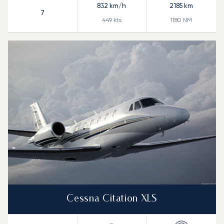
832
km/h
2185
km
7
449
kts
1180
NM
Cessna Citation XLS