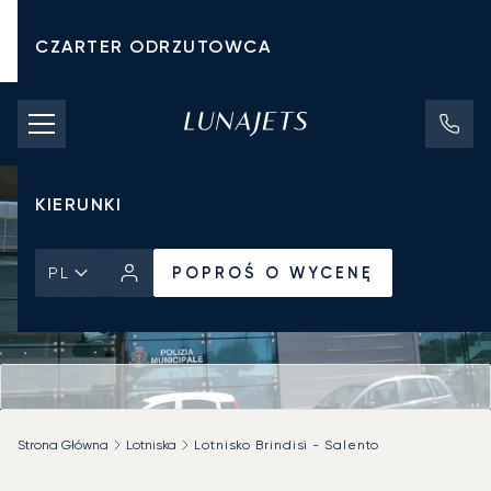
CZARTER ODRZUTOWCA
KOSZTY CZARTERU
PRYWATNE ODRZUTOWCE
KIERUNKI
POPROŚ O WYCENĘ
PL
Strona Główna
Lotniska
Lotnisko Brindisi - Salento