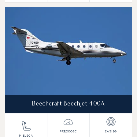
Beechcraft Beechjet 400A