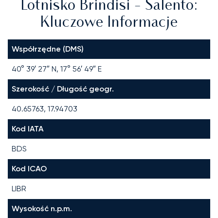
Lotnisko Brindisi - Salento:
Kluczowe Informacje
Współrzędne (DMS)
40° 39′ 27″ N, 17° 56′ 49″ E
Szerokość / Długość geogr.
40.65763, 17.94703
Kod IATA
BDS
Kod ICAO
LIBR
Wysokość n.p.m.