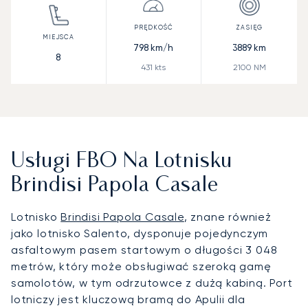
798
km/h
3889
km
8
431
kts
2100
NM
Usługi FBO Na Lotnisku
Brindisi Papola Casale
Lotnisko
Brindisi Papola Casale
, znane również
jako lotnisko Salento, dysponuje pojedynczym
asfaltowym pasem startowym o długości 3 048
metrów, który może obsługiwać szeroką gamę
samolotów, w tym odrzutowce z dużą kabiną. Port
lotniczy jest kluczową bramą do Apulii dla