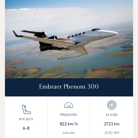
Prędkość (km/h)
Prędkość (węzły)
Zasięg (km)
Zasięg (NM)
Embraer Phenom 300
822
km/h
3723
km
6-8
444
kts
2010
NM