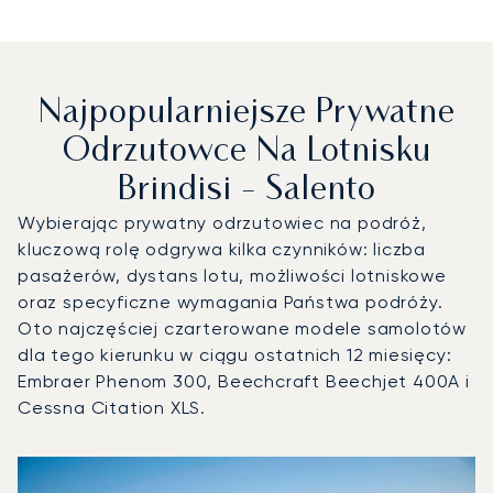
Najpopularniejsze Prywatne
Odrzutowce Na Lotnisku
Brindisi - Salento
Wybierając prywatny odrzutowiec na podróż,
kluczową rolę odgrywa kilka czynników: liczba
pasażerów, dystans lotu, możliwości lotniskowe
oraz specyficzne wymagania Państwa podróży.
Oto najczęściej czarterowane modele samolotów
dla tego kierunku w ciągu ostatnich 12 miesięcy:
Embraer Phenom 300, Beechcraft Beechjet 400A i
Cessna Citation XLS.
Lotnisko Brindisi - Salento : 3 najpopularniejsze modele s
Zdjęcie samolotu
Model samolotu
Miejsca