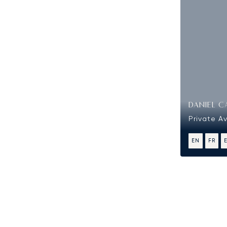
DANIEL C
Private Av
EN
FR