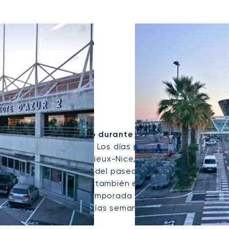
 A Niza
viajeros en jet privado durante gran parte del año
 los viajes de negocios. Los días pueden incluir citas en
en el Carré d'Or o el Vieux-Nice, y almuerzos o
 prolongarse a lo largo del paseo marítimo o hacia
con un evento concreto, también en Mónaco, mientras
en la Costa Azul. La temporada de verano, el tráfico
za animada más allá de las semanas de mayor