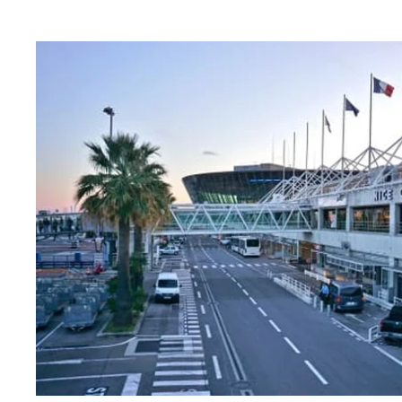
Alquiler De Jet Privado
Niza mantiene una demanda sostenida entre los
por el ocio en la Riviera, la náutica, los eventos y
los alrededores del Paseo de los Ingleses, tiempo 
reuniones cerca del puerto. Las estancias suelen
Mont Boron y Cimiez. Algunas visitas coinciden 
que otras se convierten en estancias más largas 
de yates y la actividad congresual mantienen Ni
afluencia.