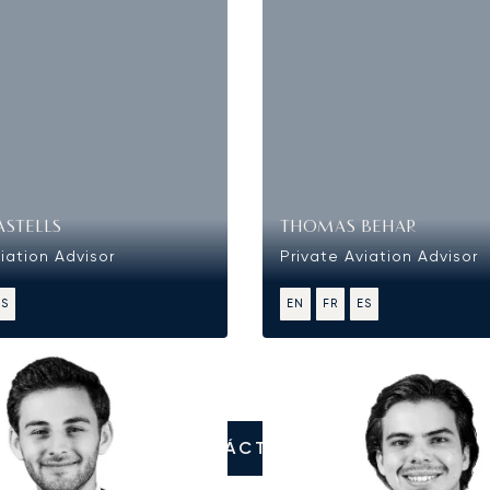
ASTELLS
THOMAS BEHAR
iation Advisor
Private Aviation Advisor
ES
EN
FR
ES
CONTÁCTENOS