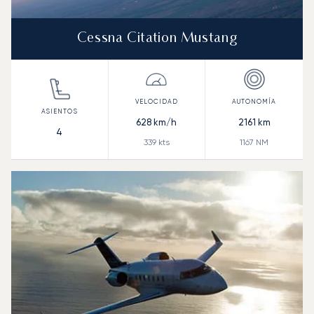
Cessna Citation Mustang
628
km/h
2161
km
4
339
kts
1167
NM