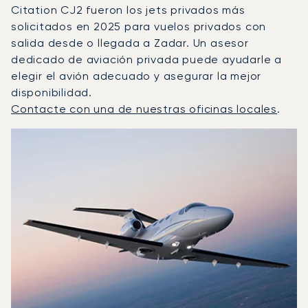
Citation CJ2 fueron los jets privados más
solicitados en 2025 para vuelos privados con
salida desde o llegada a Zadar. Un asesor
dedicado de aviación privada puede ayudarle a
elegir el avión adecuado y asegurar la mejor
disponibilidad.
Contacte con una de nuestras oficinas locales
.
Zadar : Los 3 modelos de aeronave más operados por nú
Foto de la aeronave
Modelo de aeronave
Asientos
Velocidad (km/h)
Velocidad (nudos)
Autonomía (km
Autonomía (NM)