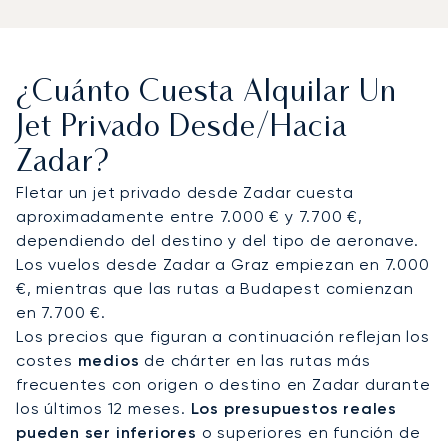
instalaciones VIP para la aviación privada. Como
alternativas se incluyen Split o Zagreb para
conexiones internacionales más amplias. Cada
¿Cuánto Cuesta Alquilar Un
viaje se personaliza según las prioridades
individuales, ya sea para navegar desde Marina
Jet Privado Desde/hacia
Dalmacija hacia el archipiélago de Kornati,
Zadar?
retirarse a una villa en Dugi Otok o asistir al
Festival de Teatro de Verano de Zadar. Los
Fletar un jet privado desde Zadar cuesta
traslados privados y las conexiones opcionales en
aproximadamente entre 7.000 € y 7.700 €,
helicóptero garantizan un acceso impecable a los
dependiendo del destino y del tipo de aeronave.
complejos turísticos costeros y a las islas.
Los vuelos desde Zadar a Graz empiezan en 7.000
€, mientras que las rutas a Budapest comienzan
Con dos décadas de experiencia, LunaJets
en 7.700 €.
combina la seguridad certificada por Argus® con
Los precios que figuran a continuación reflejan los
soluciones de chárter transparentes y flexibles.
costes
medios
de chárter en las rutas más
Nuestro enfoque en la confianza y la discreción
frecuentes con origen o destino en Zadar durante
del cliente garantiza la máxima seguridad en
los últimos 12 meses.
Los presupuestos reales
cada etapa del proceso. En Zadar, esto se
pueden ser inferiores
o superiores en función de
traduce en asegurar el acceso durante la