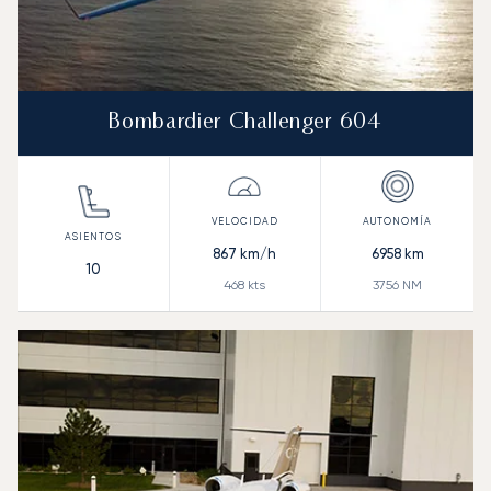
Bombardier Challenger 604
867
km/h
6958
km
10
468
kts
3756
NM