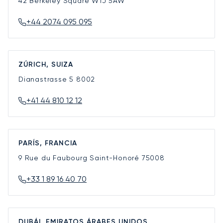
42 Berkeley Square
W1J 5AW
+44 2074 095 095
ZÚRICH, SUIZA
Dianastrasse 5
8002
+41 44 810 12 12
PARÍS, FRANCIA
9 Rue du Faubourg Saint-Honoré
75008
+33 1 89 16 40 70
DUBÁI, EMIRATOS ÁRABES UNIDOS