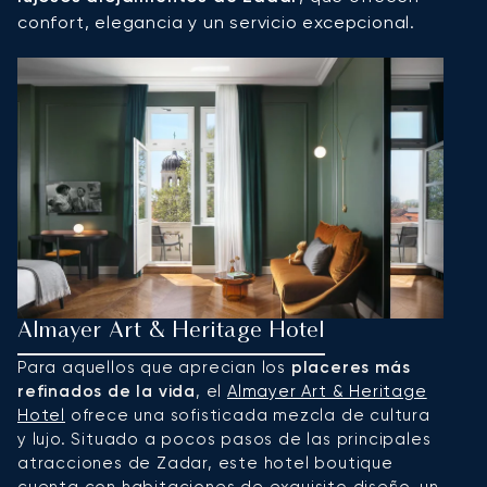
confort, elegancia y un servicio excepcional.
Almayer Art & Heritage Hotel
F
Para aquellos que aprecian los
placeres más
Si
refinados de la vida
, el
Almayer Art & Heritage
e
Hotel
ofrece una sofisticada mezcla de cultura
el
y lujo. Situado a pocos pasos de las principales
p
atracciones de Zadar, este hotel boutique
d
cuenta con habitaciones de exquisito diseño, un
de