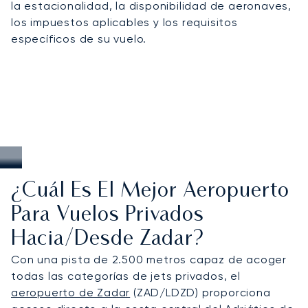
la estacionalidad, la disponibilidad de aeronaves,
temporada alta de verano, organizar llegadas
los impuestos aplicables y los requisitos
discretas a propiedades en las islas o conectar
específicos de su vuelo.
de manera impecable con otros centros del
Mediterráneo como Dubrovnik, Split y Venecia.
¿Cuál Es El Mejor Aeropuerto
Para Vuelos Privados
Hacia/desde Zadar?
Con una pista de 2.500 metros capaz de acoger
todas las categorías de jets privados, el
aeropuerto de Zadar
(ZAD/LDZD) proporciona