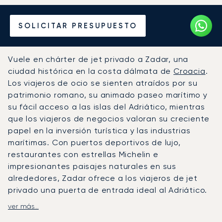
Alquile un Jet Privado
SOLICITAR PRESUPUESTO
desde o hacia Zadar
Vuele en chárter de jet privado a Zadar, una
ciudad histórica en la costa dálmata de
Croacia
.
Los viajeros de ocio se sienten atraídos por su
patrimonio romano, su animado paseo marítimo y
su fácil acceso a las islas del Adriático, mientras
que los viajeros de negocios valoran su creciente
papel en la inversión turística y las industrias
marítimas. Con puertos deportivos de lujo,
restaurantes con estrellas Michelin e
impresionantes paisajes naturales en sus
alrededores, Zadar ofrece a los viajeros de jet
privado una puerta de entrada ideal al Adriático.
ver más...
LunaJets organiza vuelos al aeropuerto de Zadar,
a solo unos minutos de la ciudad y con completas