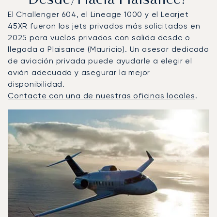
Desde/hacia Plaisance?
El Challenger 604, el Lineage 1000 y el Learjet
45XR fueron los jets privados más solicitados en
2025 para vuelos privados con salida desde o
llegada a Plaisance (Mauricio). Un asesor dedicado
de aviación privada puede ayudarle a elegir el
avión adecuado y asegurar la mejor
disponibilidad.
Contacte con una de nuestras oficinas locales
.
Plaisance : Los 3 modelos de aeronave más operados por
Foto de la aeronave
Modelo de aeronave
Asientos
Velocidad (km/h)
Velocidad (nudos)
Autonomía (km
Autonomía (NM)