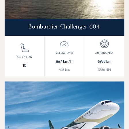
Bombardier Challenger 604
867
km/h
6958
km
10
468
kts
3756
NM