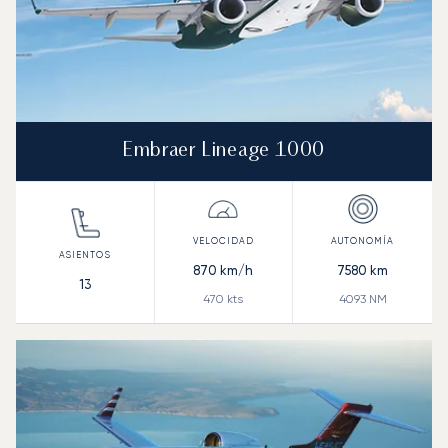
Embraer Lineage 1000
870
km/h
7580
km
13
470
kts
4093
NM