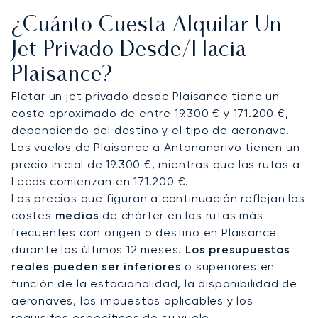
terminales VIP para garantizar la máxima
¿Cuánto Cuesta Alquilar Un
discreción en las llegadas de jets privados.
Desde allí, traslados con chófer o vuelos en
Jet Privado Desde/hacia
helicóptero conectan con los principales resorts,
Plaisance?
como el One&Only Le Saint Géran, el Four Seasons
Resort at Anahita y el Constance Prince Maurice,
Fletar un jet privado desde Plaisance tiene un
así como con villas privadas, clubes de golf y
coste aproximado de entre 19.300 € y 171.200 €,
puertos deportivos de toda la isla.
dependiendo del destino y el tipo de aeronave.
Los vuelos de Plaisance a Antananarivo tienen un
Con dos décadas de experiencia, LunaJets fue el
precio inicial de 19.300 €, mientras que las rutas a
primer bróker de aviación privada europeo en
Leeds comienzan en 171.200 €.
recibir la certificación Argus®, un reflejo de los
Los precios que figuran a continuación reflejan los
rigurosos estándares de seguridad y la excelencia
costes
medios
de chárter en las rutas más
en el servicio. En Mauricio, esta experiencia
frecuentes con origen o destino en Plaisance
garantiza llegadas discretas durante las
durante los últimos 12 meses.
Los presupuestos
temporadas altas, acceso a medida a
reales pueden ser inferiores
o superiores en
emblemáticos clubes de golf y villas frente al mar,
función de la estacionalidad, la disponibilidad de
y una planificación impecable para viajes de lujo
aeronaves, los impuestos aplicables y los
por toda la isla.
requisitos específicos de su vuelo.