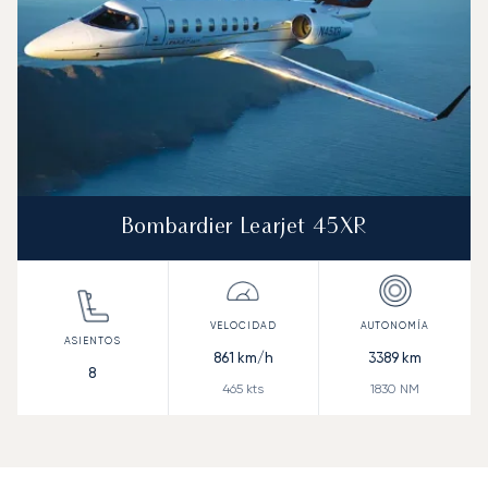
Bombardier Learjet 45XR
861
km/h
3389
km
8
465
kts
1830
NM