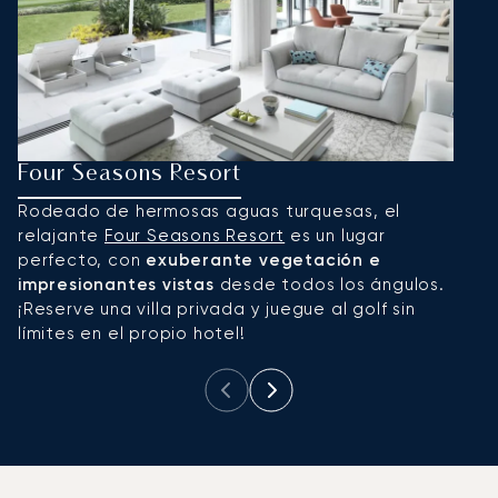
Four Seasons Resort
R
Rodeado de hermosas aguas turquesas, el
E
relajante
Four Seasons Resort
es un lugar
a
perfecto, con
exuberante vegetación e
T
impresionantes vistas
desde todos los ángulos.
bu
¡Reserve una villa privada y juegue al golf sin
e
límites en el propio hotel!