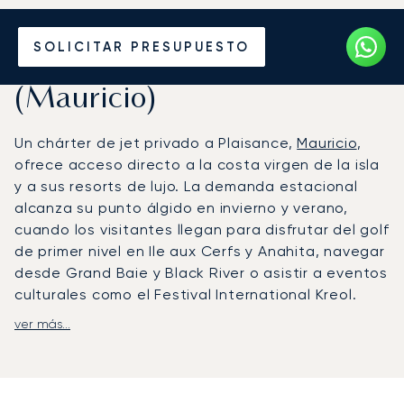
Alquile un Jet Privado
SOLICITAR PRESUPUESTO
desde o hacia Plaisance
(Mauricio)
Un chárter de jet privado a Plaisance,
Mauricio
,
ofrece acceso directo a la costa virgen de la isla
y a sus resorts de lujo. La demanda estacional
alcanza su punto álgido en invierno y verano,
cuando los visitantes llegan para disfrutar del golf
de primer nivel en Ile aux Cerfs y Anahita, navegar
desde Grand Baie y Black River o asistir a eventos
culturales como el Festival International Kreol.
ver más...
LunaJets organiza vuelos privados al
Aeropuerto Internacional Sir Seewoosagur
Ramgoolam (MRU), el principal centro de
conexiones de la isla, equipado con FBO y