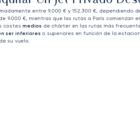
quilar Un Jet Privado D
imadamente entre 9.000 € y 152.300 €, dependiendo del
e 9.000 €, mientras que las rutas a París comienzan e
os costes
medios
de chárter en las rutas más frecuent
 ser inferiores
o superiores en función de la estacion
de su vuelo.