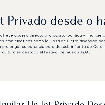
et Privado desde o
frece acceso directo a la capital política y financier
res emblemáticos como la Casa de Hierro diseñada por 
n prolongar su estancia para descubrir Ponta do Ouro,
s culturales destaca el festival de música AZGO.
Internacional de Maputo (MPM), situado a solo cinco k
 allí, los traslados con chófer conectan directamente c
 tiempos de viaje a los retiros costeros: se puede lleg
ue los traslados al archipiélago de Bazaruto proporcio
egionales suelen combinar Maputo con Johannesburgo o 
rimer bróker de aviación privada europeo en recibir la 
vicio. En Maputo, esta experiencia garantiza llegadas 
islas más remotos, y soluciones a medida que combina