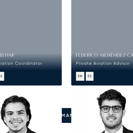
BEHAR
FEDERICO MENÉNDEZ C
viation Coordinator
Private Aviation Advisor
ES
EN
ES
LLÁMANOS