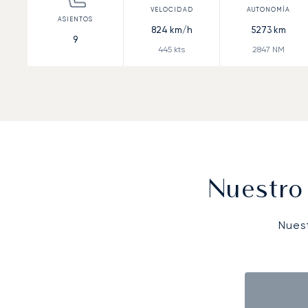
824
km/h
5273
km
9
445
kts
2847
NM
Nuestro
Nues