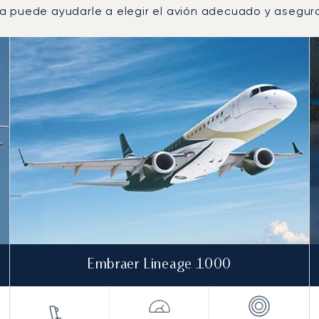
 puede ayudarle a elegir el avión adecuado y asegurar
r número de movimientos de vuelo en 2025
s
(km)
Embraer Lineage 1000