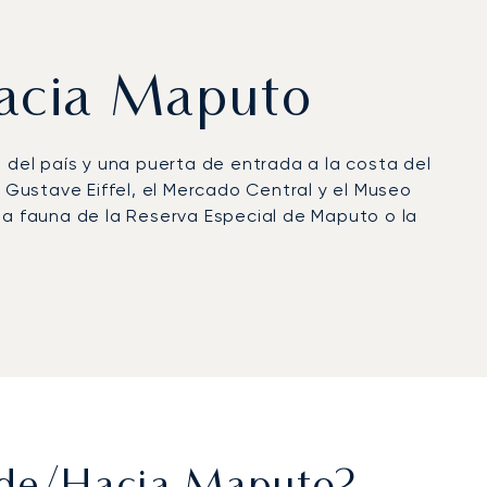
 hacia Maputo
a del país y una puerta de entrada a la costa del
Gustave Eiffel, el Mercado Central y el Museo
 la fauna de la Reserva Especial de Maputo o la
ilómetros del centro de la ciudad y equipado con
on el Polana Serena Hotel, el Radisson Blu o el
ar a la isla de Inhaca en unos 15 minutos por aire
nan un acceso rápido a los complejos turísticos
Vilankulo.
certificación Argus®, un reflejo de los rigurosos
discretas para los viajeros de negocios, un
n los compromisos corporativos con escapadas de