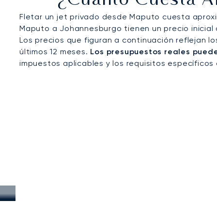
¿Cuánto Cuesta Al
ocio por la costa de Mozambique.
Fletar un jet privado desde Maputo cuesta aprox
Maputo a Johannesburgo tienen un precio inicial d
Los precios que figuran a continuación reflejan l
últimos 12 meses.
Los presupuestos reales pueden
impuestos aplicables y los requisitos específicos 