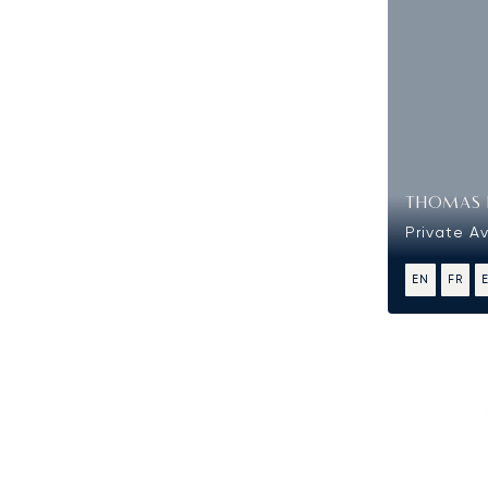
THOMAS 
Private A
EN
FR