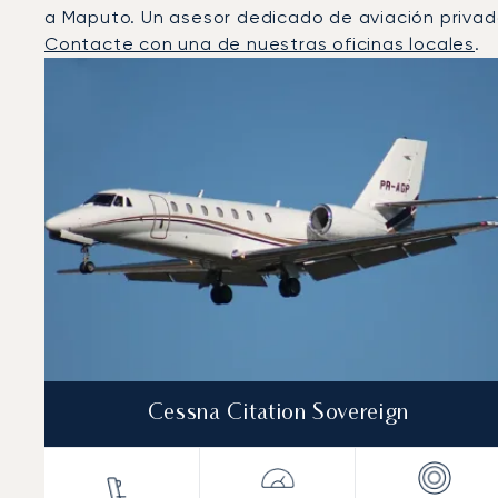
a Maputo. Un asesor dedicado de aviación privada
Contacte con una de nuestras oficinas locales
.
Maputo : Los 3 modelos de aeronave más operados po
Foto de la aeronave
Modelo de aeronave
Asiento
Velocidad (km/h)
Velocidad (nudos)
Autonomía 
Autonomía (NM)
Cessna Citation Sovereign