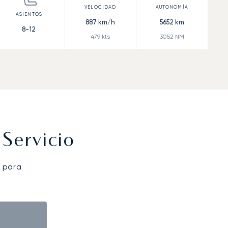
887
km/h
5652
km
8-12
479
kts
3052
NM
Servicio
 para