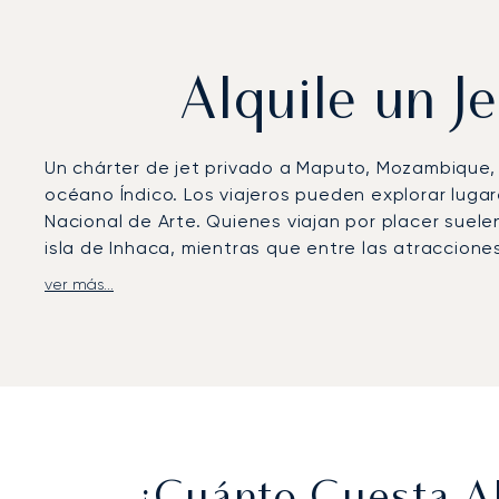
Alquile un J
Un chárter de jet privado a Maputo, Mozambique, o
océano Índico. Los viajeros pueden explorar luga
Nacional de Arte. Quienes viajan por placer suele
isla de Inhaca, mientras que entre las atraccione
ver más...
LunaJets organiza vuelos privados al Aeropuerto 
instalaciones VIP para la aviación privada. Desde
Southern Sun Maputo. Los helicópteros reducen los
en lugar de más de una hora en barco, mientras q
más exclusivos de Mozambique. Los itinerarios r
Con dos décadas de experiencia, LunaJets fue el p
estándares de seguridad y la excelencia en el ser
acceso eficiente en helicóptero a los lodges e 