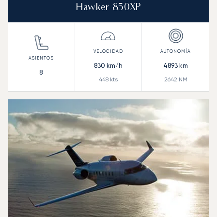
Hawker 850XP
830
km/h
4893
km
8
448
kts
2642
NM