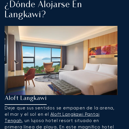
¿Dónde Alojarse En
Langkawi?
Aloft Langkawi
T
Deje que sus sentidos se empapen de la arena,
P
el mar y el sol en el
Aloft Langkawi Pantai
tr
Tengah
, un lujoso hotel resort situado en
L
primera línea de playa. En este magnífico hotel
co