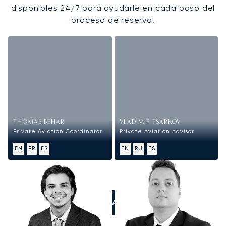
disponibles 24/7 para ayudarle en cada paso del
proceso de reserva.
THOMAS BEHAR
VLADIMIR TSARKOV
Private Aviation Coordinator
Private Aviation Advisor
EN
FR
ES
EN
RU
ES
LLÁMANOS