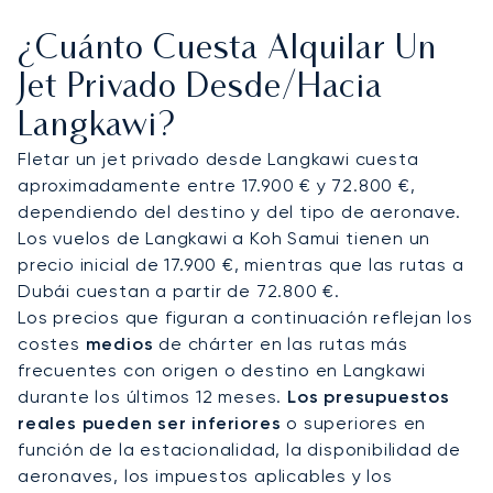
equipo organiza cada detalle, asegurándose de
¿Cuánto Cuesta Alquilar Un
que el vuelo sea tan reconfortante como el
propio destino.
Jet Privado Desde/hacia
Langkawi?
Nuestro compromiso de ofrecer un servicio
especializado 24/7 es fundamental. Esta
Fletar un jet privado desde Langkawi cuesta
dedicación pionera a la supervisión personal le
aproximadamente entre 17.900 € y 72.800 €,
brinda total tranquilidad, sabiendo que su vuelo a
dependiendo del destino y del tipo de aeronave.
Langkawi se gestiona con la máxima integridad
Los vuelos de Langkawi a Koh Samui tienen un
para garantizar un viaje impecable y seguro.
precio inicial de 17.900 €, mientras que las rutas a
Dubái cuestan a partir de 72.800 €.
Los precios que figuran a continuación reflejan los
costes
medios
de chárter en las rutas más
frecuentes con origen o destino en Langkawi
durante los últimos 12 meses.
Los presupuestos
reales pueden ser inferiores
o superiores en
función de la estacionalidad, la disponibilidad de
aeronaves, los impuestos aplicables y los