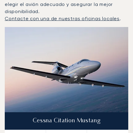
elegir el avión adecuado y asegurar la mejor
disponibilidad.
Contacte con una de nuestras oficinas locales
.
Langkawi : Los 3 modelos de aeronave más operados por
Foto de la aeronave
Modelo de aeronave
Asientos
Velocidad (km/h)
Velocidad (nudos)
Autonomía (km
Autonomía (NM)
Cessna Citation Mustang