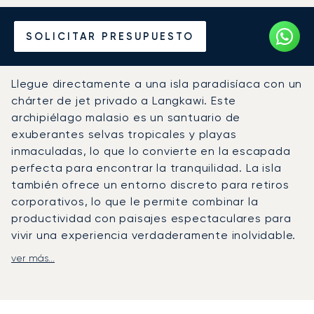
Alquile un Jet Privado
SOLICITAR PRESUPUESTO
desde o hacia Langkawi
Llegue directamente a una isla paradisíaca con un
chárter de jet privado a Langkawi. Este
archipiélago malasio es un santuario de
exuberantes selvas tropicales y playas
inmaculadas, lo que lo convierte en la escapada
perfecta para encontrar la tranquilidad. La isla
también ofrece un entorno discreto para retiros
corporativos, lo que le permite combinar la
productividad con paisajes espectaculares para
vivir una experiencia verdaderamente inolvidable.
ver más...
Su viaje se diseña totalmente a su medida. Vuele
según su propio horario, disfrutando de total
privacidad y de un servicio de restauración
personalizado en una lujosa cabina. Nuestro