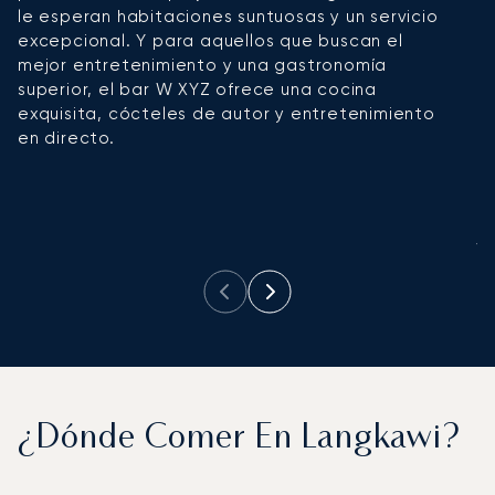
le esperan habitaciones suntuosas y un servicio
e
excepcional. Y para aquellos que buscan el
t
mejor entretenimiento y una gastronomía
lu
superior, el bar W XYZ ofrece una cocina
o
exquisita, cócteles de autor y entretenimiento
pl
en directo.
oc
al
a
e
ja
¿Dónde Comer En Langkawi?