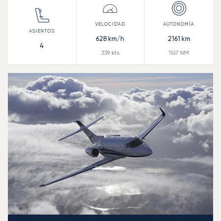
628
km/h
2161
km
4
339
kts
1167
NM