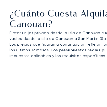
estándares de seguridad y excelencia en el servic
los traslados personalizados a resorts y villas de 
¿Cuánto Cuesta Alquila
Canouan?
Fletar un jet privado desde la isla de Canouan c
vuelos desde la isla de Canouan a San Martín (Sain
Los precios que figuran a continuación reflejan l
los últimos 12 meses.
Los presupuestos reales pu
impuestos aplicables y los requisitos específicos 