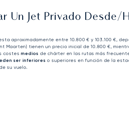
io. En Canouan, esta experiencia facilita las llegadas
lujo, y conexiones fiables con las islas más exclusivas 
r Un Jet Privado Desde/h
uesta aproximadamente entre 10.800 € y 103.100 €, dep
t Maarten) tienen un precio inicial de 10.800 €, mient
os costes
medios
de chárter en las rutas más frecuent
eden ser inferiores
o superiores en función de la estac
de su vuelo.