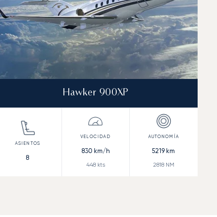
Hawker 900XP
830
km/h
5219
km
8
448
kts
2818
NM