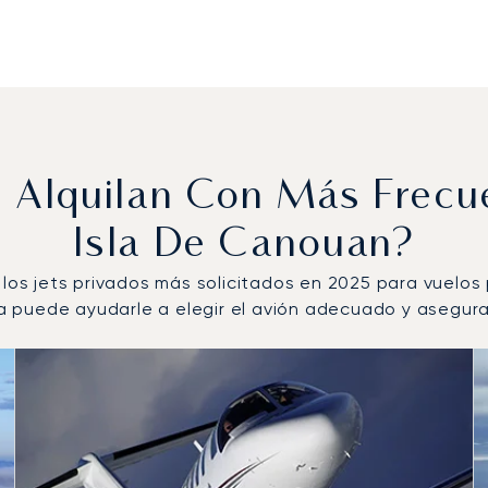
e Alquilan Con Más Frec
Isla De Canouan?
 los jets privados más solicitados en 2025 para vuelos 
puede ayudarle a elegir el avión adecuado y asegurar 
dos por número de movimientos de vuelo en 2025
s
(km)