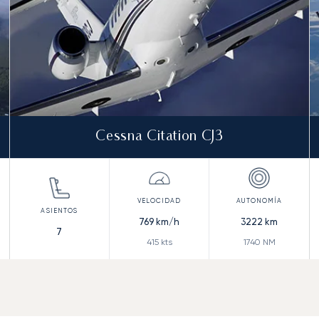
Cessna Citation CJ3
769
km/h
3222
km
7
415
kts
1740
NM