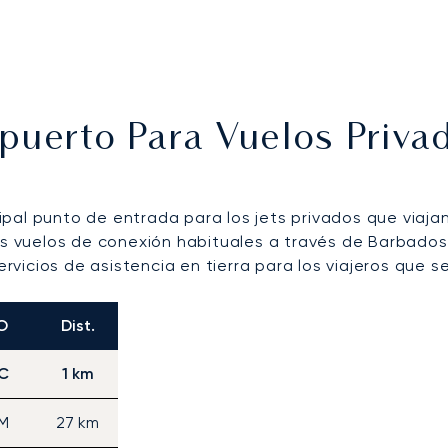
opuerto Para Vuelos Priv
ipal punto de entrada para los jets privados que viaja
los vuelos de conexión habituales a través de Barbado
rvicios de asistencia en tierra para los viajeros que se 
O
Dist.
C
1 km
M
27 km