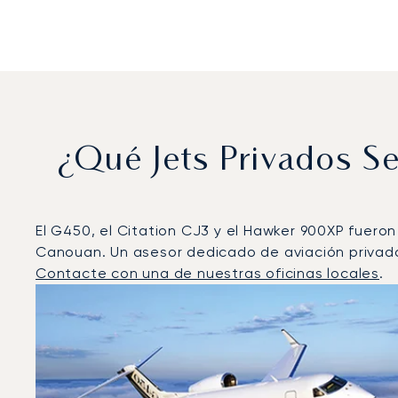
¿Qué Jets Privados S
El G450, el Citation CJ3 y el Hawker 900XP fueron
Canouan. Un asesor dedicado de aviación privada 
Contacte con una de nuestras oficinas locales
.
Isla Canouan : Los 3 modelos de aeronave más opera
Foto de la aeronave
Modelo de aeronave
Asiento
Velocidad (km/h)
Velocidad (nudos)
Autonomía 
Autonomía (NM)