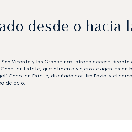
vado desde o hacia l
n San Vicente y las Granadinas, ofrece acceso directo 
l Canouan Estate, que atraen a viajeros exigentes en bu
 golf Canouan Estate, diseñado por Jim Fazio, y el ce
no de ocio.
o de Canouan (CIW), que puede recibir jets privados
n aterrizar en el Aeropuerto Internacional de Argyle (
 CIW, los servicios de chófer y las conexiones en yate
rimer bróker de aviación privada europeo en recibir la