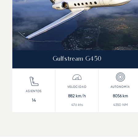
Gulfstream G450
882
km/h
8056
km
14
476
kts
4350
NM