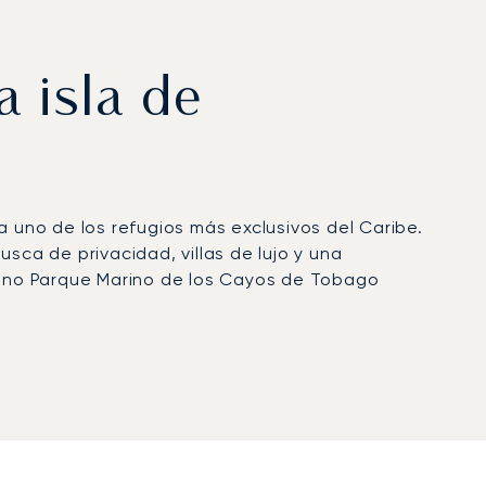
a isla de
a uno de los refugios más exclusivos del Caribe.
sca de privacidad, villas de lujo y una
rcano Parque Marino de los Cayos de Tobago
 de hasta categoría midsize y ofrece
SVD), en San Vicente, con traslados posteriores
 garantizan el acceso directo al Sandy Lane
 certificación Argus®, un reflejo de sus rigurosos