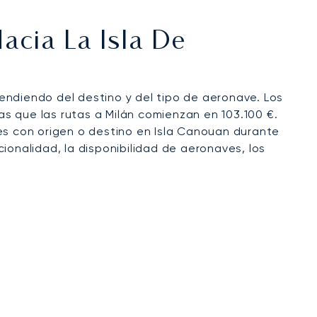
 discretas durante la temporada alta de yates,
de las Granadinas.
acia La Isla De
endiendo del destino y del tipo de aeronave. Los
ras que las rutas a Milán comienzan en 103.100 €.
es con origen o destino en Isla Canouan durante
ionalidad, la disponibilidad de aeronaves, los