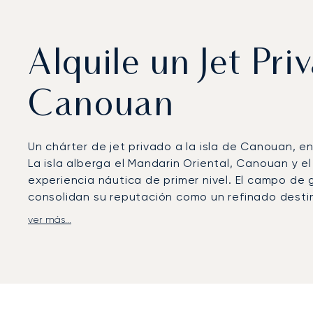
Alquile un Jet Pri
Canouan
Un chárter de jet privado a la isla de Canouan, e
La isla alberga el Mandarin Oriental, Canouan y e
experiencia náutica de primer nivel. El campo de
consolidan su reputación como un refinado desti
ver más...
LunaJets organiza vuelos privados al Aeropuert
instalaciones VIP.
Los jets de mayor tamaño puede
en helicóptero o turbohélice a Canouan. Desde el
Yacht Club, a playas solitarias y a villas privadas.
Con dos décadas de experiencia, LunaJets fue el p