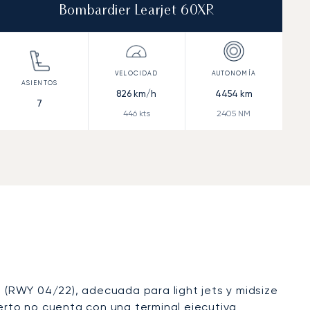
Bombardier Learjet 60XR
826
km/h
4454
km
7
446
kts
2405
NM
s (RWY 04/22), adecuada para light jets y midsize
uerto no cuenta con una terminal ejecutiva