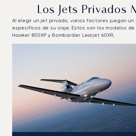
Los Jets Privados
Al elegir un jet privado, varios factores juegan u
específicos de su viaje. Estos son los modelos 
Hawker 850XP y Bombardier Learjet 60XR.
Aeropuerto de Buri Ram : Los 3 modelos de aeronave
Foto de la aeronave
Modelo de aeronave
Asiento
Velocidad (km/h)
Velocidad (nudos)
Autonomía 
Autonomía (NM)