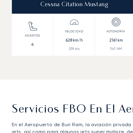
Cessna Citation Mustang
628
km/h
2161
km
4
339
kts
1167
NM
Servicios FBO En El A
En el Aeropuerto de Buri Ram, la aviación privada
jets, así como para algunos jets super midsize, d