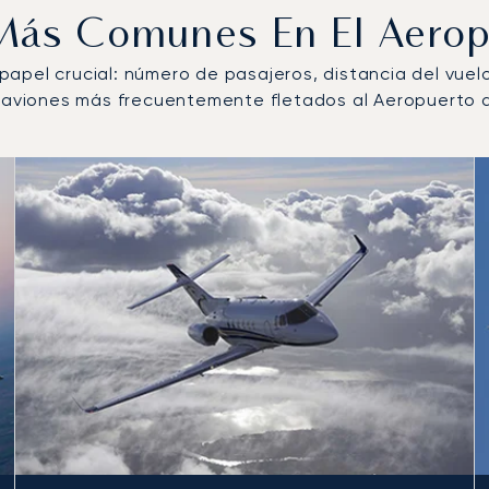
 Más Comunes En El Aero
n papel crucial: número de pasajeros, distancia del vue
de aviones más frecuentemente fletados al Aeropuerto 
 más operados por número de movimientos de vuelo en 2025
s
(km)