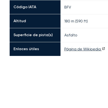
Código IATA
BFV
Altitud
180 m (590 ft)
Superficie de pista(s)
Asfalto
Enlaces útiles
Página de Wikipedia