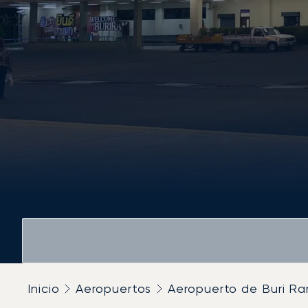
Inicio
Aeropuertos
Aeropuerto de Buri R