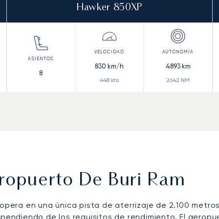
Hawker 850XP
830
km/h
4893
km
8
448
kts
2642
NM
eropuerto De Buri Ram
 opera en una única pista de aterrizaje de 2.100 metro
ependiendo de los requisitos de rendimiento. El aerop