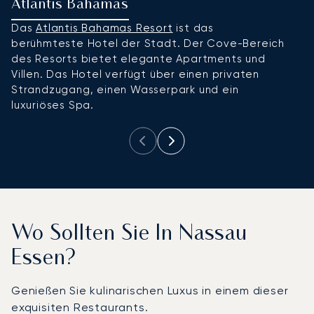
Atlantis Bahamas
R
Das
Atlantis Bahamas Resort
ist das
D
berühmteste Hotel der Stadt. Der Cove-Bereich
N
des Resorts bietet elegante Apartments und
E
Villen. Das Hotel verfügt über einen privaten
e
Strandzugang, einen Wasserpark und ein
lu
luxuriöses Spa.
Wo Sollten Sie In Nassau
Essen?
Genießen Sie kulinarischen Luxus in einem dieser
exquisiten Restaurants.