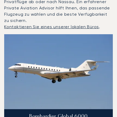
Privatflüge ab oder nach Nassau. Ein erfahrener
Private Aviation Advisor hilft Ihnen, das passende
Flugzeug zu wählen und die beste Verfügbarkeit
zu sichern.
Kontaktieren Sie eines unserer lokalen Büros
.
Nassau : Die 3 meistgeflogenen Flugzeugmodelle nach An
Foto des Flugzeugs
Flugzeugmodell
S
Geschwindigkeit (km/h)
Geschwindigkeit (Knoten)
Reichw
Reichweite (NM)
Bombardier Global 6000