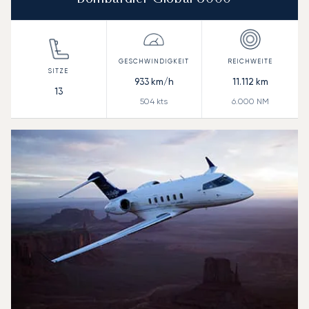
933
km/h
11.112
km
13
504
kts
6.000
NM