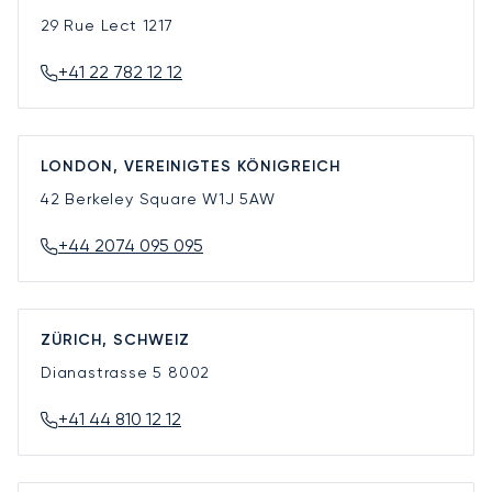
29 Rue Lect
1217
+41 22 782 12 12
LONDON, VEREINIGTES KÖNIGREICH
42 Berkeley Square
W1J 5AW
+44 2074 095 095
ZÜRICH, SCHWEIZ
Dianastrasse 5
8002
+41 44 810 12 12