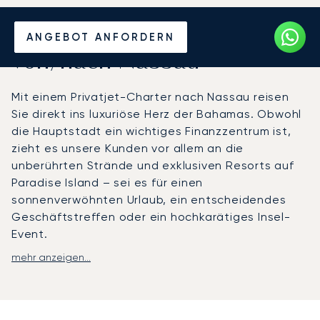
Mieten Sie einen Privatjet
ANGEBOT ANFORDERN
von/nach Nassau
Mit einem Privatjet-Charter nach Nassau reisen
Sie direkt ins luxuriöse Herz der Bahamas. Obwohl
die Hauptstadt ein wichtiges Finanzzentrum ist,
zieht es unsere Kunden vor allem an die
unberührten Strände und exklusiven Resorts auf
Paradise Island – sei es für einen
sonnenverwöhnten Urlaub, ein entscheidendes
Geschäftstreffen oder ein hochkarätiges Insel-
Event.
mehr anzeigen...
Ihr persönlicher Reiseplan gibt den Takt vor,
sodass wir jedes Detail – von den Abflugzeiten bis
zur Wahl des Flugzeugs – perfekt auf Ihre
Wünsche abstimmen können. Die Reise selbst wird