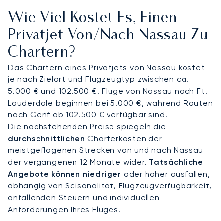
zu einem Teil Ihres exklusiven Erlebnisses, mit einer
Wie Viel Kostet Es, Einen
privaten Kabine, erlesenem Catering nach Wahl
und einer individuell gestalteten
Privatjet Von/nach Nassau Zu
Innenausstattung. So stellen wir sicher, dass Sie
Chartern?
vollkommen erholt ankommen und bereit sind für
den nahtlosen Transfer zu Ihrer wartenden Yacht
Das Chartern eines Privatjets von Nassau kostet
in der exklusiven Albany Marina.
je nach Zielort und Flugzeugtyp zwischen ca.
5.000 € und 102.500 €. Flüge von Nassau nach Ft.
Im Mittelpunkt unseres Services steht Ihr
Lauderdale beginnen bei 5.000 €, während Routen
persönlicher Berater für Privatluftfahrt, der Ihnen
nach Genf ab 102.500 € verfügbar sind.
als zentraler Ansprechpartner für ein
Die nachstehenden Preise spiegeln die
maßgeschneidertes Erlebnis zur Seite steht. Diese
durchschnittlichen
Charterkosten der
Vertrauensbasis und die sorgfältige Planung
meistgeflogenen Strecken von und nach Nassau
garantieren, dass Ihre private Reise nach Nassau
der vergangenen 12 Monate wider.
Tatsächliche
vom ersten Gespräch bis zur Ankunft am Zielort
Angebote können niedriger
oder höher ausfallen,
mit makelloser Liebe zum Detail organisiert wird.
abhängig von Saisonalität, Flugzeugverfügbarkeit,
anfallenden Steuern und individuellen
Anforderungen Ihres Fluges.