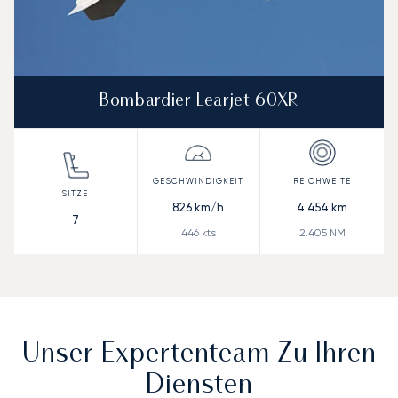
Bombardier Learjet 60XR
826
km/h
4.454
km
7
446
kts
2.405
NM
Unser Expertenteam Zu Ihren
Diensten