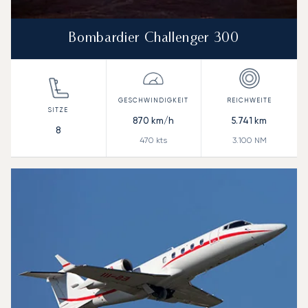
Bombardier Challenger 300
870
km/h
5.741
km
8
470
kts
3.100
NM