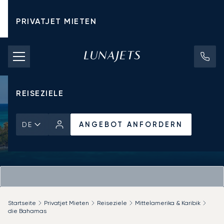
PRIVATJET MIETEN
CHARTERPREISE
PRIVATJETS
REISEZIELE
ANGEBOT ANFORDERN
DE
Startseite
Privatjet Mieten
Reiseziele
Mittelamerika & Karibik
die Bahamas