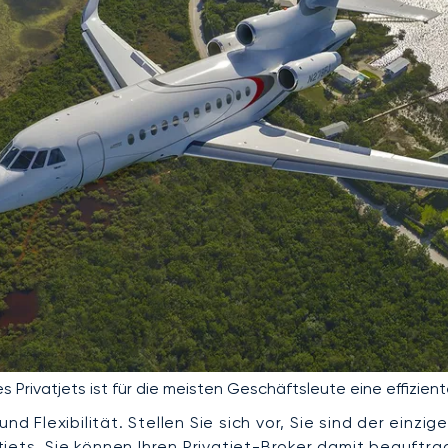
s Privatjets ist für die meisten Geschäftsleute eine effizien
und Flexibilität. Stellen Sie sich vor, Sie sind der ein
ets. Sie können Ihren Privatjet-Broker damit beauftrage