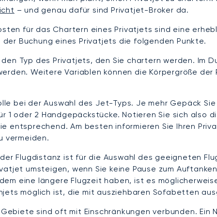
icht
– und genau dafür sind Privatjet-Broker da.
ten für das Chartern eines Privatjets sind eine erheblic
ei der Buchung eines Privatjets die folgenden Punkte.
den Typ des Privatjets, den Sie chartern werden. Im Du
werden. Weitere Variablen können die Körpergröße der 
le bei der Auswahl des Jet-Typs. Je mehr Gepäck Sie 
für 1 oder 2 Handgepäckstücke. Notieren Sie sich also
e entsprechend. Am besten informieren Sie Ihren Priva
u vermeiden.
der Flugdistanz ist für die Auswahl des geeigneten Fl
ivatjet umsteigen, wenn Sie keine Pause zum Auftanke
dem eine längere Flugzeit haben, ist es möglicherweis
jets möglich ist, die mit ausziehbaren Sofabetten aus
biete sind oft mit Einschränkungen verbunden. Ein Nac