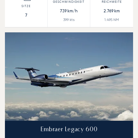
739
km/h
2.769
km
7
399
kts
1.495
NM
Embraer Legacy 600