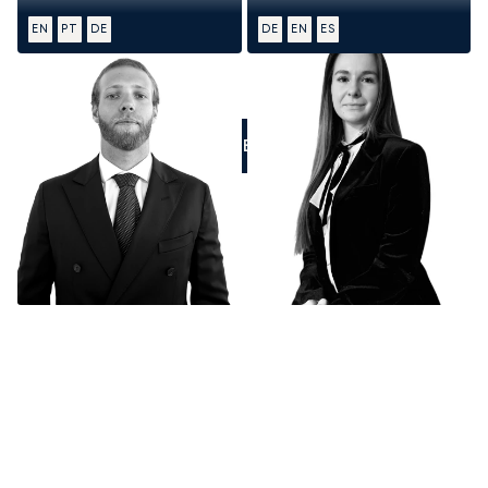
EN
PT
DE
DE
EN
ES
RUFEN SIE UNS AN