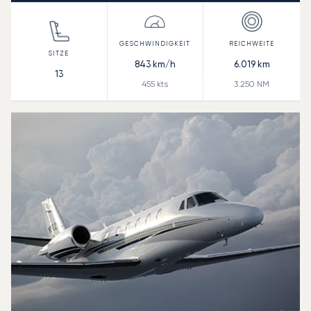
843
km/h
6.019
km
13
455
kts
3.250
NM