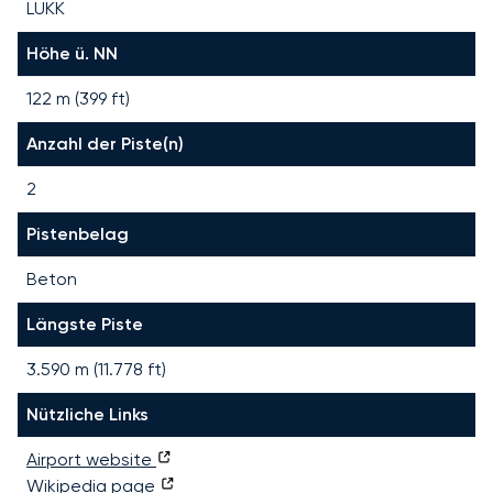
LUKK
Höhe ü. NN
122 m (399 ft)
Anzahl der Piste(n)
2
Pistenbelag
Beton
Längste Piste
3.590
m (
11.778
ft)
Nützliche Links
Airport website
Wikipedia page