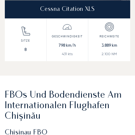
Cessna Citation XLS
798
km/h
3.889
km
8
431
kts
2.100
NM
FBOs Und Bodendienste Am
Internationalen Flughafen
Chişinău
Chisinau FBO