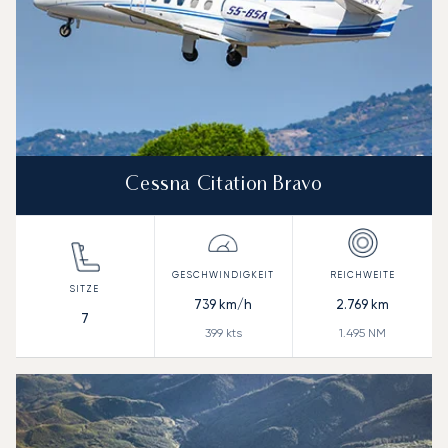
Cessna Citation Bravo
739
km/h
2.769
km
7
399
kts
1.495
NM