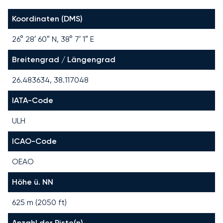
Koordinaten (DMS)
26° 28′ 60″ N, 38° 7′ 1″ E
Breitengrad / Längengrad
26.483634, 38.117048
IATA-Code
ULH
ICAO-Code
OEAO
Höhe ü. NN
625 m (2050 ft)
Anzahl der Piste(n)