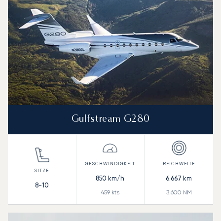
Gulfstream G280
850
km/h
6.667
km
8-10
459
kts
3.600
NM