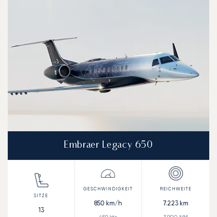
Embraer Legacy 650
850
km/h
7.223
km
13
459
kts
3.900
NM