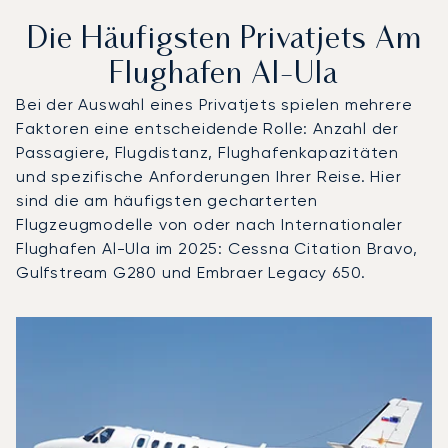
Die Häufigsten Privatjets Am
Flughafen Al-Ula
Bei der Auswahl eines Privatjets spielen mehrere
Faktoren eine entscheidende Rolle: Anzahl der
Passagiere, Flugdistanz, Flughafenkapazitäten
und spezifische Anforderungen Ihrer Reise. Hier
sind die am häufigsten gecharterten
Flugzeugmodelle von oder nach Internationaler
Flughafen Al-Ula im 2025: Cessna Citation Bravo,
Gulfstream G280 und Embraer Legacy 650.
Internationaler Flughafen Al-Ula : Die 3 meistgeflogene
Foto des Flugzeugs
Flugzeugmodell
S
Geschwindigkeit (km/h)
Geschwindigkeit (Knoten)
Reichw
Reichweite (NM)