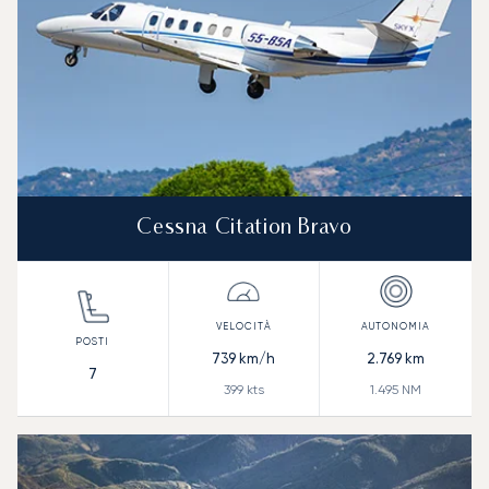
Cessna Citation Bravo
739
km/h
2.769
km
7
399
kts
1.495
NM