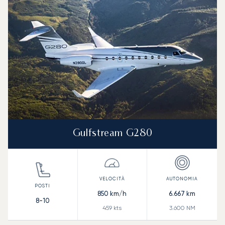
Gulfstream G280
850
km/h
6.667
km
8-10
459
kts
3.600
NM