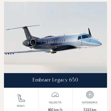
Embraer Legacy 650
850
km/h
7.223
km