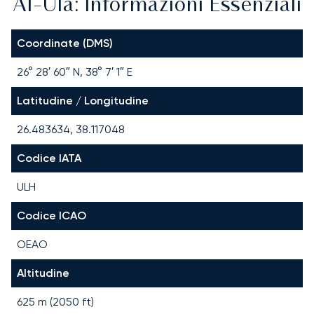
Al-Ula: Informazioni Essenziali
Coordinate (DMS)
26° 28′ 60″ N, 38° 7′ 1″ E
Latitudine / Longitudine
26.483634, 38.117048
Codice IATA
ULH
Codice ICAO
OEAO
Altitudine
625 m (2050 ft)