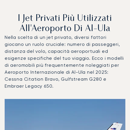
I Jet Privati Più Utilizzati
All'Aeroporto Di Al-Ula
Nella scelta di un jet privato, diversi fattori
giocano un ruolo cruciale: numero di passeggeri,
distanza del volo, capacità aeroportuali ed
esigenze specifiche del tuo viaggio. Ecco i modelli
di aeromobili più frequentemente noleggiati per
Aeroporto Internazionale di Al-Ula nel 2025:
Cessna Citation Bravo, Gulfstream G280 e
Embraer Legacy 650.
Aeroporto Internazionale di Al-Ula : I 3 modelli di aeromobi
Foto dell'aeromobile
Modello di aeromobile
Posti
Velocità (km/h)
Velocità (nodi)
Autonomia (
Autonomia (NM)