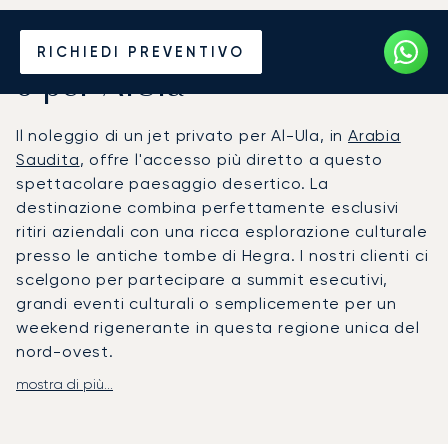
Noleggia un Jet Privato da
RICHIEDI PREVENTIVO
o per AlUla
Il noleggio di un jet privato per Al-Ula, in
Arabia
Saudita
, offre l'accesso più diretto a questo
spettacolare paesaggio desertico. La
destinazione combina perfettamente esclusivi
ritiri aziendali con una ricca esplorazione culturale
presso le antiche tombe di Hegra. I nostri clienti ci
scelgono per partecipare a summit esecutivi,
grandi eventi culturali o semplicemente per un
weekend rigenerante in questa regione unica del
nord-ovest.
mostra di più...
Noi di LunaJets organizziamo il tuo volo in base ai
tuoi impegni, offrendoti la massima flessibilità. Il
nostro team gestisce ogni dettaglio con