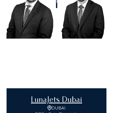
CHIAMACI
LunaJets Dubai
DUBAI