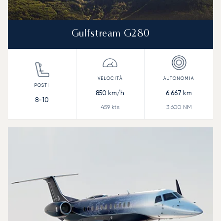
Gulfstream G280
850
km/h
6.667
km
8-10
459
kts
3.600
NM