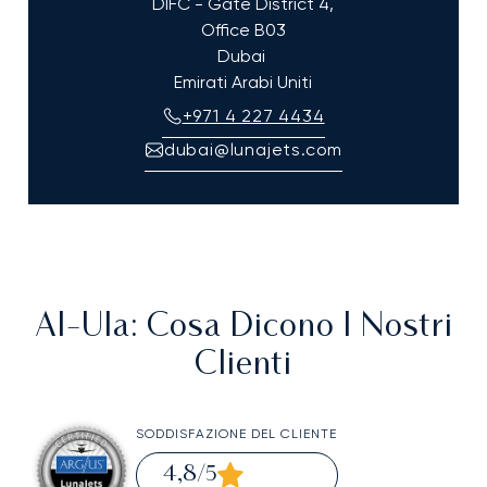
DIFC - Gate District 4,
Office B03
Dubai
Emirati Arabi Uniti
+971 4 227 4434
dubai@lunajets.com
Al-Ula
: Cosa Dicono I Nostri
Clienti
SODDISFAZIONE DEL CLIENTE
4,8
/5