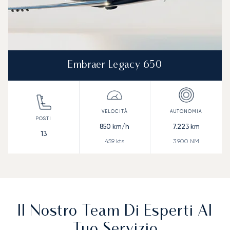
Embraer Legacy 650
850
km/h
7.223
km
13
459
kts
3.900
NM
Il Nostro Team Di Esperti Al
Tuo Servizio