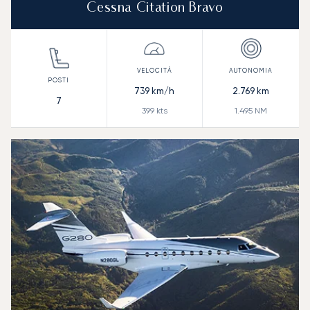
Cessna Citation Bravo
739
km/h
2.769
km
7
399
kts
1.495
NM