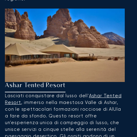
Ashar Tented Resort
O
Lasciati conquistare dal lusso dell'
Ashar Tented
Im
Resort
, immerso nella maestosa Valle di Ashar,
H
con le spettacolari formazioni rocciose di AlUla
u
a fare da sfondo. Questo resort offre
c
un'esperienza unica di campeggio di lusso, che
p
unisce servizi a cinque stelle alla serenità del
a
paesaggio desertico. Gli ospiti godono di un
u