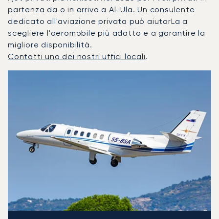
partenza da o in arrivo a Al-Ula. Un consulente
dedicato all'aviazione privata può aiutarLa a
scegliere l'aeromobile più adatto e a garantire la
migliore disponibilità.
Contatti uno dei nostri uffici locali
.
Al-Ula : I 3 modelli di aeromobile più utilizzati per numero 
Foto dell'aeromobile
Modello di aeromobile
Posti
Velocità (km/h)
Velocità (nodi)
Autonomia (
Autonomia (NM)