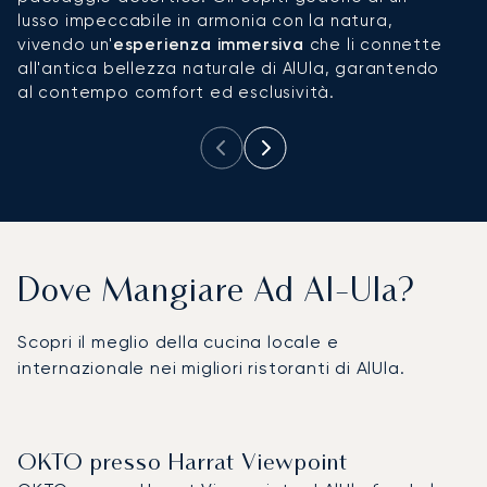
lusso impeccabile in armonia con la natura,
l
vivendo un'
esperienza immersiva
che li connette
all'antica bellezza naturale di AlUla, garantendo
al contempo comfort ed esclusività.
Dove Mangiare Ad Al-Ula?
Scopri il meglio della cucina locale e
internazionale nei migliori ristoranti di AlUla.
OKTO presso Harrat Viewpoint