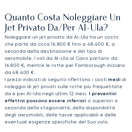
discrezione, permettendoti di lavorare o rilassarti
durante il tragitto e garantendoti di arrivare
Quanto Costa Noleggiare Un
perfettamente preparato per una conferenza o
un evento esclusivo presso l'iconica Maraya.
Jet Privato Da/per Al-Ula?
Noleggiare un jet privato da Al-Ula ha un costo
Siamo il primo broker europeo di jet privati ad aver
che parte da circa 16.800 € fino a 48.400 €, a
ottenuto la certificazione ARGUS: il nostro
seconda della destinazione e del tipo di
impegno per la sicurezza è verificato e certificato
aeromobile. I voli da Al-Ula al Cairo partono da
da audit indipendenti. Questo standard rigoroso
16.800 €, mentre le rotte per Farnborough iniziano
assicura che il tuo volo sia gestito con cura
da 48.400 €.
meticolosa, così potrai viaggiare con la massima
I prezzi indicati di seguito riflettono i costi
medi
di
tranquillità verso Al-Ula.
noleggio di jet privati sulle rotte più frequentate
da e per Al-Ula negli ultimi 12 mesi.
I preventivi
effettivi possono essere inferiori
o superiori a
seconda della stagionalità, della disponibilità
degli aeromobili, delle tasse applicabili e delle
eventuali esigenze specifiche del Suo volo.