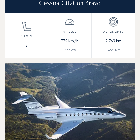
Cessna Citation Bravo
739
km/h
2 769
km
7
399
kts
1 495
NM