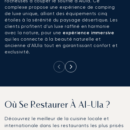
rocheuses à couper le souffle d'AlUla. Ce
c
complexe propose une expérience de camping
c
de luxe unique, alliant des équipements cinq
m
étoiles à la sérénité du paysage désertique. Les
p
clients profitent d'un luxe raffiné en harmonie
à
avec la nature, pour une
expérience immersive
qui les connecte à la beauté naturelle et
ancienne d'AlUla tout en garantissant confort et
exclusivité.
Où Se Restaurer À Al-Ula ?
Découvrez le meilleur de la cuisine locale et
internationale dans les restaurants les plus prisés