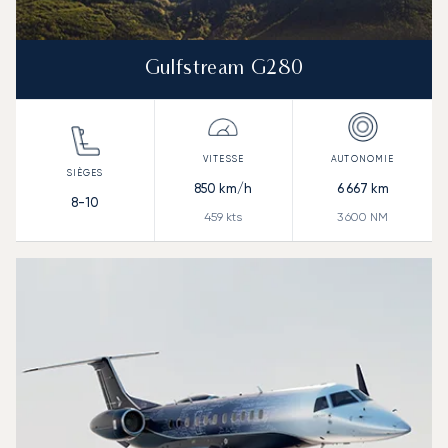
Gulfstream G280
850
km/h
6 667
km
8-10
459
kts
3 600
NM