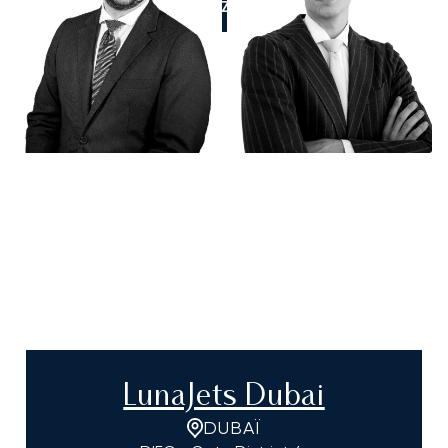
APPELEZ-NOUS
LunaJets Dubai
DUBAÏ