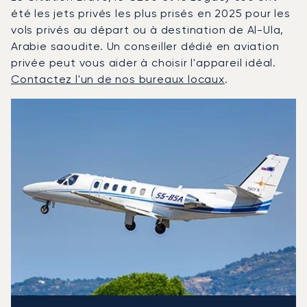
été les jets privés les plus prisés en 2025 pour les
vols privés au départ ou à destination de Al-Ula,
Arabie saoudite. Un conseiller dédié en aviation
privée peut vous aider à choisir l'appareil idéal.
Contactez l'un de nos bureaux locaux
.
Al-Ula : Les 3 modèles d'aéronefs les plus fréquentés e
Photo de l'aéronef
Modèle d'aéronef
Sièges
Vitesse (km/h)
Vitesse (nœuds)
Autonomie (km)
Autonomie (NM)