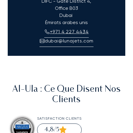
DIFC - Gate District 4,
Office B03
Dubaï
Émirats arabes unis
+971 4 227 4434
dubai@lunajets.com
Al-Ula
: Ce Que Disent Nos
Clients
SATISFACTION CLIENTS
4,8
/5