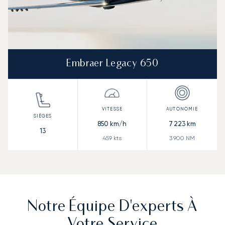
Embraer Legacy 650
850
km/h
7 223
km
13
459
kts
3 900
NM
Notre Équipe D'experts À
Votre Service