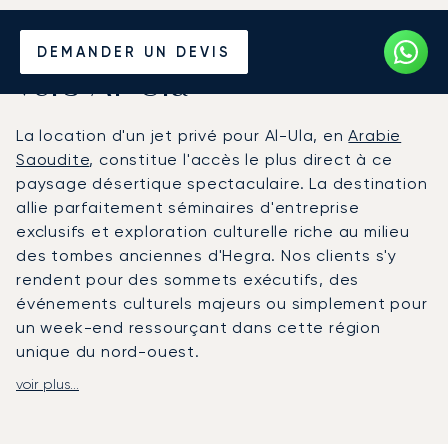
Louer un Jet Privé depuis et
DEMANDER UN DEVIS
vers Al-Ula
La location d'un jet privé pour Al-Ula, en
Arabie
Saoudite
, constitue l'accès le plus direct à ce
paysage désertique spectaculaire. La destination
allie parfaitement séminaires d'entreprise
exclusifs et exploration culturelle riche au milieu
des tombes anciennes d'Hegra. Nos clients s'y
rendent pour des sommets exécutifs, des
événements culturels majeurs ou simplement pour
un week-end ressourçant dans cette région
unique du nord-ouest.
voir plus...
Chez LunaJets, nous organisons votre vol en
fonction de votre emploi du temps, vous offrant
une flexibilité totale. Notre équipe gère chaque