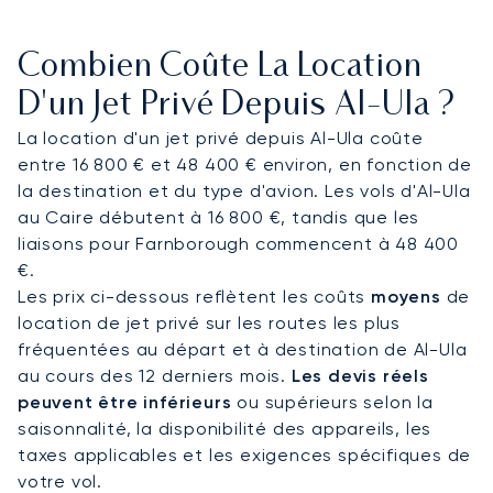
détail en toute discrétion, vous permettant de
travailler ou de vous détendre en route et vous
Combien Coûte La Location
assurant d'arriver parfaitement préparé pour une
conférence ou un événement exclusif à
D'un Jet Privé Depuis Al-Ula ?
l'emblématique Maraya.
La location d'un jet privé depuis Al-Ula coûte
entre 16 800 € et 48 400 € environ, en fonction de
En tant que premier courtier en aviation privée
la destination et du type d'avion. Les vols d'Al-Ula
européen à obtenir la certification ARGUS, notre
au Caire débutent à 16 800 €, tandis que les
engagement en matière de sécurité est audité et
liaisons pour Farnborough commencent à 48 400
prouvé par des organismes indépendants. Cette
€.
norme rigoureuse garantit que votre vol est géré
Les prix ci-dessous reflètent les coûts
moyens
de
avec un soin méticuleux, vous permettant ainsi de
location de jet privé sur les routes les plus
voyager en toute confiance pour Al-Ula.
fréquentées au départ et à destination de Al-Ula
au cours des 12 derniers mois.
Les devis réels
peuvent être inférieurs
ou supérieurs selon la
saisonnalité, la disponibilité des appareils, les
taxes applicables et les exigences spécifiques de
votre vol.