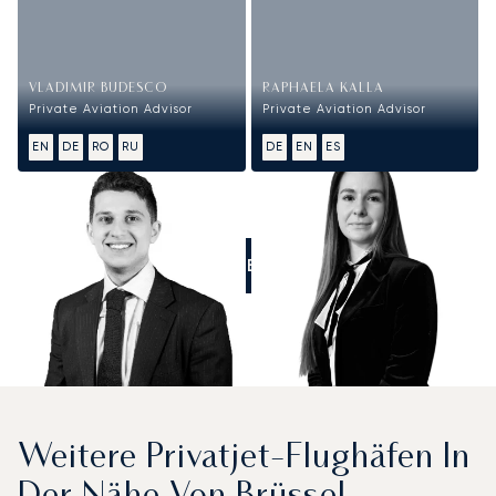
VLADIMIR BUDESCO
RAPHAELA KALLA
Private Aviation Advisor
Private Aviation Advisor
EN
DE
RO
RU
DE
EN
ES
RUFEN SIE UNS AN
Weitere Privatjet-Flughäfen In