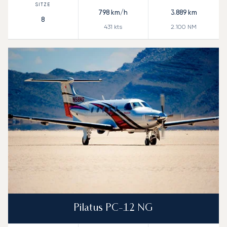
798
km/h
3.889
km
8
431
kts
2.100
NM
Pilatus PC-12 NG