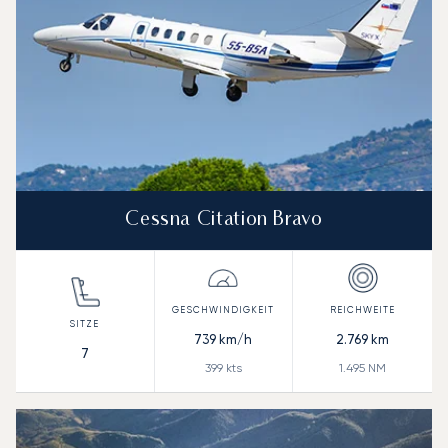
Cessna Citation Bravo
739
km/h
2.769
km
7
399
kts
1.495
NM