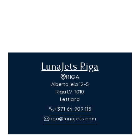
LunaJets Riga
RIGA
Alberta iela 12-5
Riga
LV-1010
Lettland
+371 64 909 115
riga@lunajets.com