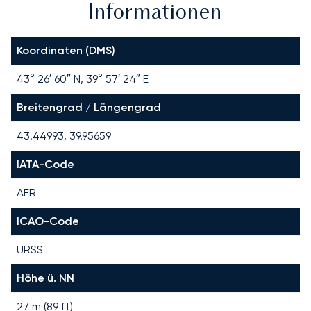
Informationen
Koordinaten (DMS)
43° 26′ 60″ N, 39° 57′ 24″ E
Breitengrad / Längengrad
43.44993, 39.95659
IATA-Code
AER
ICAO-Code
URSS
Höhe ü. NN
27 m (89 ft)