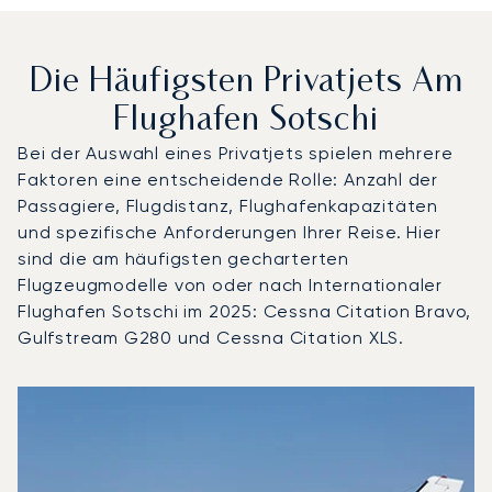
Die Häufigsten Privatjets Am
Flughafen Sotschi
Bei der Auswahl eines Privatjets spielen mehrere
Faktoren eine entscheidende Rolle: Anzahl der
Passagiere, Flugdistanz, Flughafenkapazitäten
und spezifische Anforderungen Ihrer Reise. Hier
sind die am häufigsten gecharterten
Flugzeugmodelle von oder nach Internationaler
Flughafen Sotschi im 2025: Cessna Citation Bravo,
Gulfstream G280 und Cessna Citation XLS.
Internationaler Flughafen Sotschi : Die 3 meistgeflogen
Foto des Flugzeugs
Flugzeugmodell
S
Geschwindigkeit (km/h)
Geschwindigkeit (Knoten)
Reichw
Reichweite (NM)