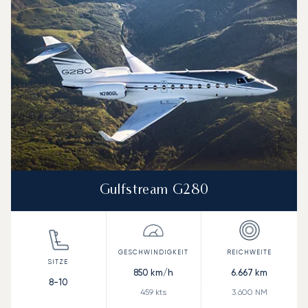
Gulfstream G280
850
km/h
6.667
km
8-10
459
kts
3.600
NM