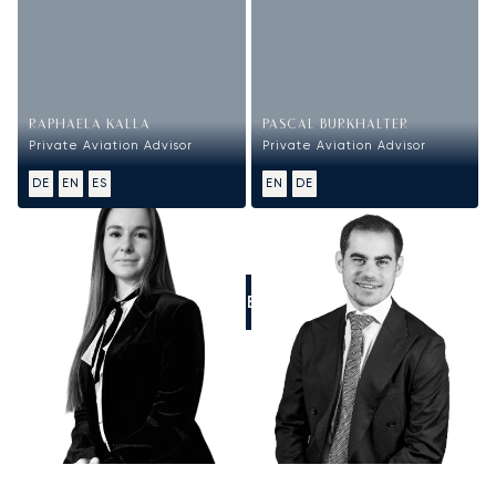
RAPHAELA KALLA
PASCAL BURKHALTER
Private Aviation Advisor
Private Aviation Advisor
DE
EN
ES
EN
DE
RUFEN SIE UNS AN