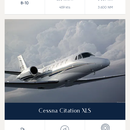
8-10
459
kts
3 600
NM
Cessna Citation XLS