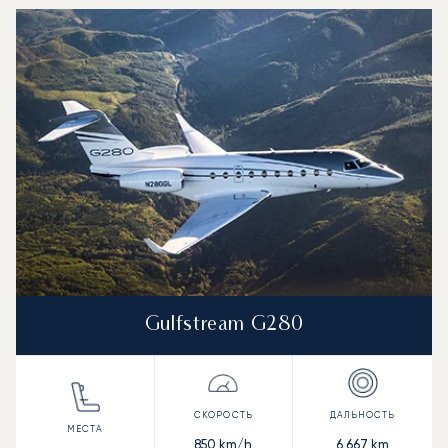
Gulfstream G280
850
km/h
6 667
km