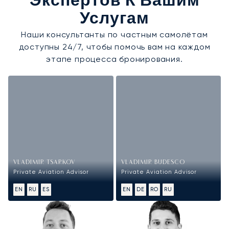
Экспертов К Вашим
Услугам
Наши консультанты по частным самолётам
доступны 24/7, чтобы помочь вам на каждом
этапе процесса бронирования.
VLADIMIR TSARKOV
VLADIMIR BUDESCO
Private Aviation Advisor
Private Aviation Advisor
EN
RU
ES
EN
DE
RO
RU