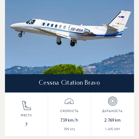
Дальность (NM)
Cessna Citation Bravo
739
km/h
2 769
km
7
399
kts
1 495
NM