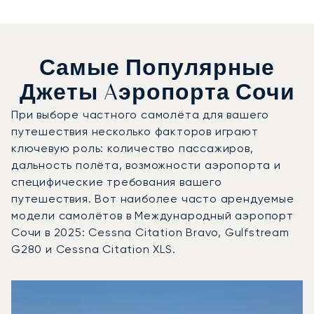
Самые Популярные
Джеты Aэропорта Сочи
При выборе частного самолёта для вашего
путешествия несколько факторов играют
ключевую роль: количество пассажиров,
дальность полёта, возможности аэропорта и
специфические требования вашего
путешествия. Вот наиболее часто арендуемые
модели самолётов в Международный аэропорт
Сочи в 2025: Cessna Citation Bravo, Gulfstream
G280 и Cessna Citation XLS.
Международный аэропорт Сочи : 3 наиболее востребов
Фото воздушного судна
Модель воздушного судна
Скорость (км/ч)
Скорость (узлы)
Дал