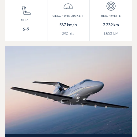
537
km/h
3.339
km
6-9
290
kts
1.803
NM