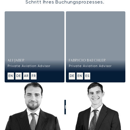
Schritt Ihres Buchungsprozesses.
ALI JABER
FABRICIO BAECHLER
Private Aviation Advisor
Private Aviation Advisor
EN
DE
AR
FR
DE
EN
ES
RUFEN SIE UNS AN