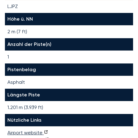
LJPZ
Höhe ü. NN
2 m (7 ft)
Anzahl der Piste(n)
1
Pistenbelag
Asphalt
Längste Piste
1.201
m (
3.939
ft)
Nützliche Links
Airport website