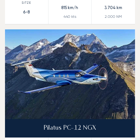
815
km/h
3.704
km
6-8
440
kts
2.000
NM
Pilatus PC-12 NGX