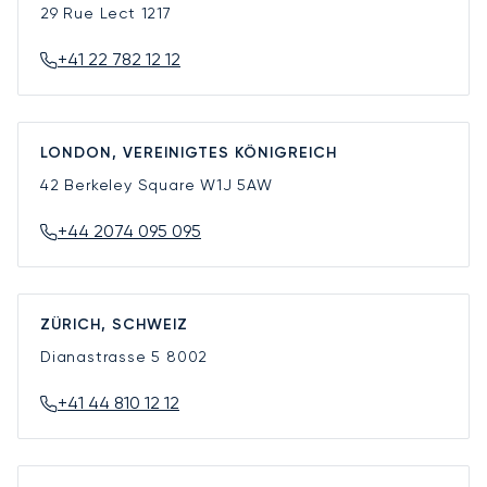
29 Rue Lect
1217
+41 22 782 12 12
LONDON, VEREINIGTES KÖNIGREICH
42 Berkeley Square
W1J 5AW
+44 2074 095 095
ZÜRICH, SCHWEIZ
Dianastrasse 5
8002
+41 44 810 12 12