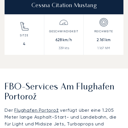
Cessna Citation Mustang
628
km/h
2.161
km
4
339
kts
1.167
NM
FBO-Services Am Flughafen
Portorož
Der
Flughafen Portorož
verfügt über eine 1.205
Meter lange Asphalt-Start- und Landebahn, die
für Light und Midsize Jets, Turboprops und