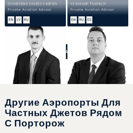
DOMENIKS DANIELS KIRSIS
VLADIMIR TSARKOV
Private Aviation Advisor
Private Aviation Advisor
EN
LV
RU
EN
RU
ES
ПОЗВОНИТЕ НАМ
Другие Аэропорты Для
Частных Джетов Рядом
С Порторож