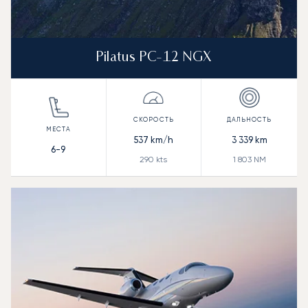
Pilatus PC-12 NGX
537
km/h
3 339
km
6-9
290
kts
1 803
NM