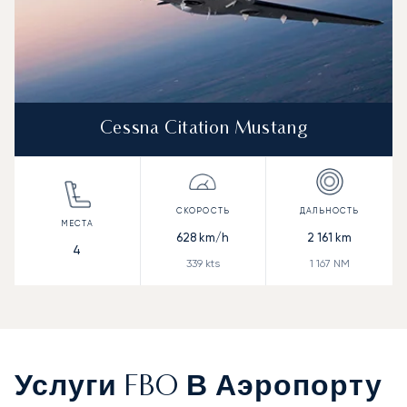
Cessna Citation Mustang
628
km/h
2 161
km
4
339
kts
1 167
NM
Услуги FBO В Аэропорту