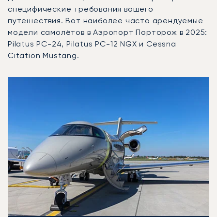
специфические требования вашего
путешествия. Вот наиболее часто арендуемые
модели самолётов в Аэропорт Порторож в 2025:
Pilatus PC-24, Pilatus PC-12 NGX и Cessna
Citation Mustang.
Аэропорт Порторож : 3 наиболее востребованные модел
Фото воздушного судна
Модель воздушного судна
Скорость (км/ч)
Скорость (узлы)
Дал
Дальность (NM)