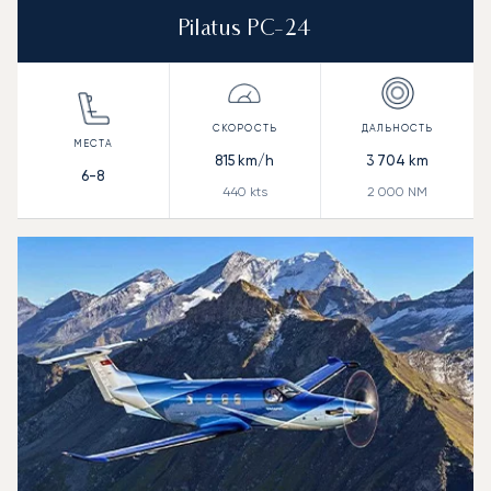
Pilatus PC-24
815
km/h
3 704
km
6-8
440
kts
2 000
NM