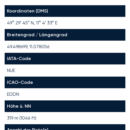
Koordinaten (DMS)
49° 29′ 45″ N, 11° 4′ 33″ E
Breitengrad / Längengrad
49.498699, 11.078056
IATA-Code
NUE
ICAO-Code
EDDN
Höhe ü. NN
319 m (1046 ft)
Anzahl der Piste(n)