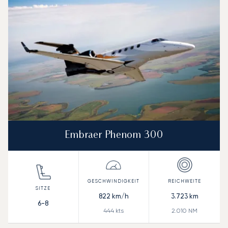
Embraer Phenom 300
822
km/h
3.723
km
6-8
444
kts
2.010
NM