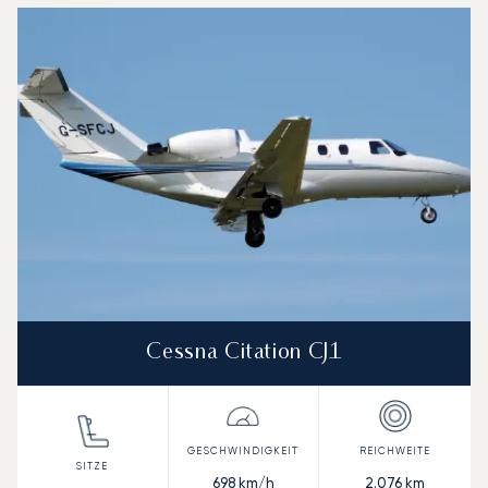
Cessna Citation CJ1
698
km/h
2.076
km