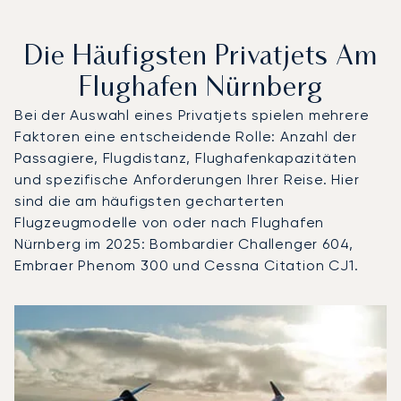
Die Häufigsten Privatjets Am
Flughafen Nürnberg
Bei der Auswahl eines Privatjets spielen mehrere
Faktoren eine entscheidende Rolle: Anzahl der
Passagiere, Flugdistanz, Flughafenkapazitäten
und spezifische Anforderungen Ihrer Reise. Hier
sind die am häufigsten gecharterten
Flugzeugmodelle von oder nach Flughafen
Nürnberg im 2025: Bombardier Challenger 604,
Embraer Phenom 300 und Cessna Citation CJ1.
Flughafen Nürnberg : Die 3 meistgeflogenen Flugzeugmod
Foto des Flugzeugs
Flugzeugmodell
S
Geschwindigkeit (km/h)
Geschwindigkeit (Knoten)
Reichw
Reichweite (NM)