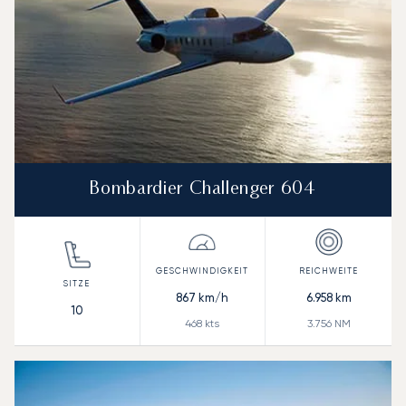
Bombardier Challenger 604
867
km/h
6.958
km
10
468
kts
3.756
NM