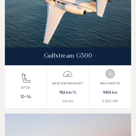
Gulfstream G500
956
km/h
9.816
km
10-14
516
kts
5.300
NM