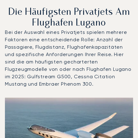
Die Häufigsten Privatjets Am
Flughafen Lugano
Bei der Auswahl eines Privatjets spielen mehrere
Faktoren eine entscheidende Rolle: Anzahl der
Passagiere, Flugdistanz, Flughafenkapazitäten
und spezifische Anforderungen Ihrer Reise. Hier
sind die am häufigsten gecharterten
Flugzeugmodelle von oder nach Flughafen Lugano
im 2025: Gulfstream G500, Cessna Citation
Mustang und Embraer Phenom 300.
Flughafen Lugano : Die 3 meistgeflogenen Flugzeugmodel
Foto des Flugzeugs
Flugzeugmodell
S
Geschwindigkeit (km/h)
Geschwindigkeit (Knoten)
Reichw
Reichweite (NM)