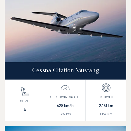
Cessna Citation Mustang
628
km/h
2.161
km
4
339
kts
1.167
NM