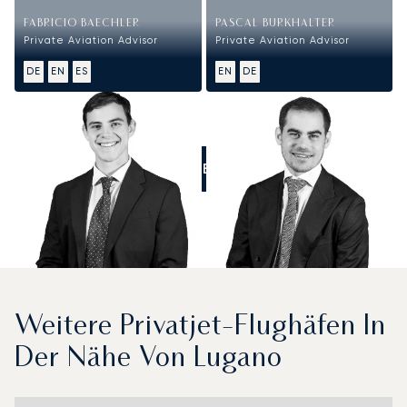
FABRICIO BAECHLER
PASCAL BURKHALTER
Private Aviation Advisor
Private Aviation Advisor
DE
EN
ES
EN
DE
RUFEN SIE UNS AN
Weitere Privatjet-Flughäfen In
Der Nähe Von Lugano