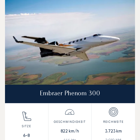
Embraer Phenom 300
822
km/h
3.723
km
6-8
444
kts
2.010
NM