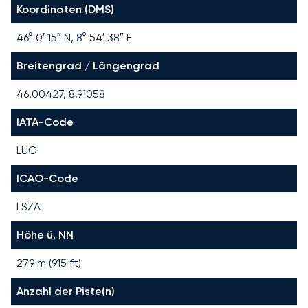
Koordinaten (DMS)
46° 0′ 15″ N, 8° 54′ 38″ E
Breitengrad / Längengrad
46.00427, 8.91058
IATA-Code
LUG
ICAO-Code
LSZA
Höhe ü. NN
279 m (915 ft)
Anzahl der Piste(n)