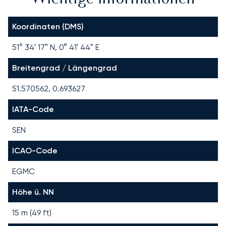
Koordinaten (DMS)
51° 34′ 17″ N, 0° 41′ 44″ E
Breitengrad / Längengrad
51.570562, 0.693627
IATA-Code
SEN
ICAO-Code
EGMC
Höhe ü. NN
15 m (49 ft)