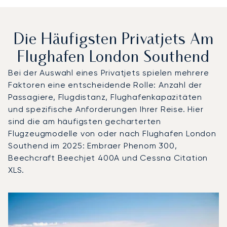
Die Häufigsten Privatjets Am
Flughafen London Southend
Bei der Auswahl eines Privatjets spielen mehrere
Faktoren eine entscheidende Rolle: Anzahl der
Passagiere, Flugdistanz, Flughafenkapazitäten
und spezifische Anforderungen Ihrer Reise. Hier
sind die am häufigsten gecharterten
Flugzeugmodelle von oder nach Flughafen London
Southend im 2025: Embraer Phenom 300,
Beechcraft Beechjet 400A und Cessna Citation
XLS.
Flughafen London Southend : Die 3 meistgeflogenen Flu
Foto des Flugzeugs
Flugzeugmodell
S
Geschwindigkeit (km/h)
Geschwindigkeit (Knoten)
Reichw
Reichweite (NM)