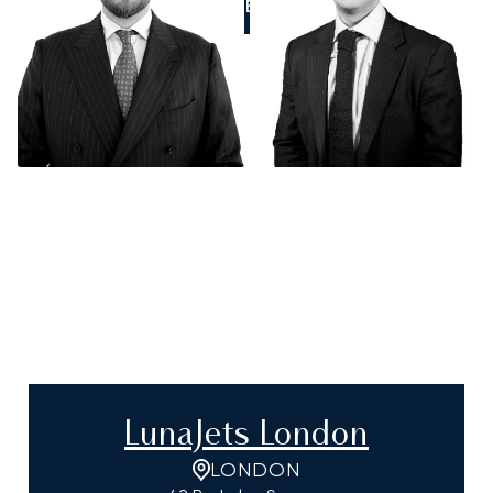
RUFEN SIE UNS AN
LunaJets London
LONDON