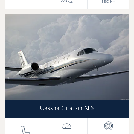
449
kts
1.180
NM
Cessna Citation XLS