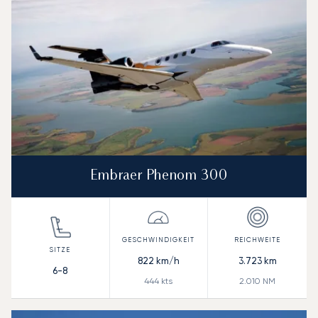
Embraer Phenom 300
822
km/h
3.723
km
6-8
444
kts
2.010
NM