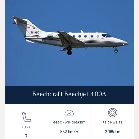
Beechcraft Beechjet 400A
832
km/h
2.185
km
7