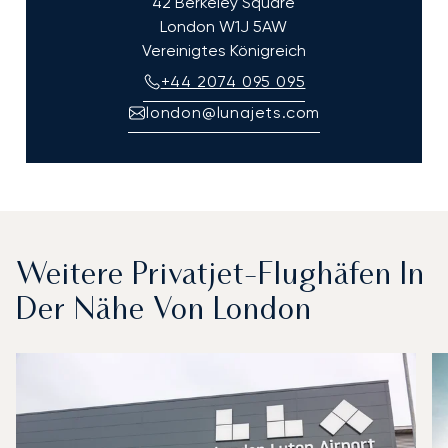
42 Berkeley Square
London
W1J 5AW
Vereinigtes Königreich
+44 2074 095 095
london@lunajets.com
Weitere Privatjet-Flughäfen In
Der Nähe Von London