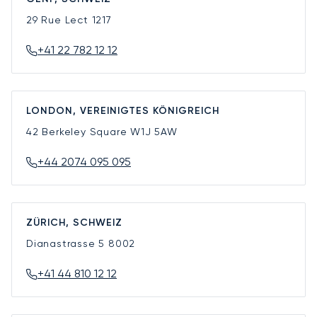
29 Rue Lect
1217
+41 22 782 12 12
LONDON, VEREINIGTES KÖNIGREICH
42 Berkeley Square
W1J 5AW
+44 2074 095 095
ZÜRICH, SCHWEIZ
Dianastrasse 5
8002
+41 44 810 12 12