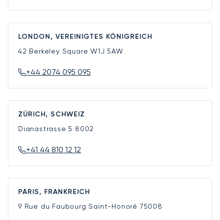
LONDON, VEREINIGTES KÖNIGREICH
42 Berkeley Square
W1J 5AW
+44 2074 095 095
ZÜRICH, SCHWEIZ
Dianastrasse 5
8002
+41 44 810 12 12
PARIS, FRANKREICH
9 Rue du Faubourg Saint-Honoré
75008