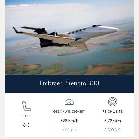
Reichweite (NM)
Embraer Phenom 300
822
km/h
3.723
km
6-8
444
kts
2.010
NM