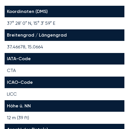
Koordinaten (DMS)
37° 28′ 0″ N, 15° 3′ 59″ E
Breitengrad / Längengrad
37.46678, 15.0664
IATA-Code
CTA
ICAO-Code
LICC
Höhe ü. NN
12 m (39 ft)