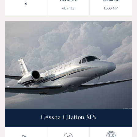
6
407
kts
1.330
NM
Cessna Citation XLS