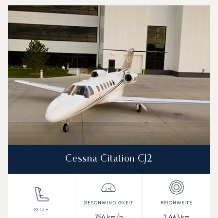
Cessna Citation CJ2
754
km/h
2.463
km