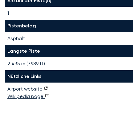
Anzahl der Piste(n)
1
Pistenbelag
Asphalt
Längste Piste
2.435
m (
7.989
ft)
Nützliche Links
Airport website
Wikipedia page