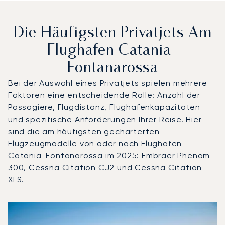
Die Häufigsten Privatjets Am
Flughafen Catania-
Fontanarossa
Bei der Auswahl eines Privatjets spielen mehrere
Faktoren eine entscheidende Rolle: Anzahl der
Passagiere, Flugdistanz, Flughafenkapazitäten
und spezifische Anforderungen Ihrer Reise. Hier
sind die am häufigsten gecharterten
Flugzeugmodelle von oder nach Flughafen
Catania-Fontanarossa im 2025: Embraer Phenom
300, Cessna Citation CJ2 und Cessna Citation
XLS.
Flughafen Catania-Fontanarossa : Die 3 meistgeflogene
Foto des Flugzeugs
Flugzeugmodell
S
Geschwindigkeit (km/h)
Geschwindigkeit (Knoten)
Reichw