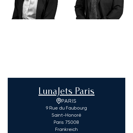
LunaJets Paris
PARIS
9 Rue du Faubourg
Saint-Honoré
Paris
75008
Frankreich