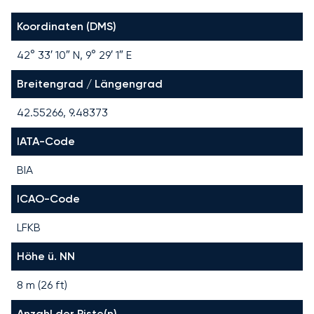
Koordinaten (DMS)
42° 33′ 10″ N, 9° 29′ 1″ E
Breitengrad / Längengrad
42.55266, 9.48373
IATA-Code
BIA
ICAO-Code
LFKB
Höhe ü. NN
8 m (26 ft)
Anzahl der Piste(n)