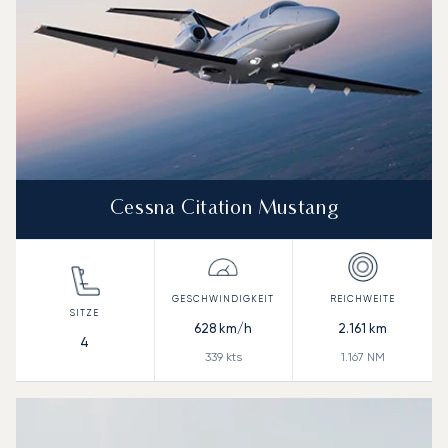
Cessna Citation Mustang
628
km/h
2.161
km
4
339
kts
1.167
NM