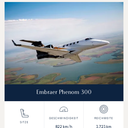
Embraer Phenom 300
822
km/h
3.723
km