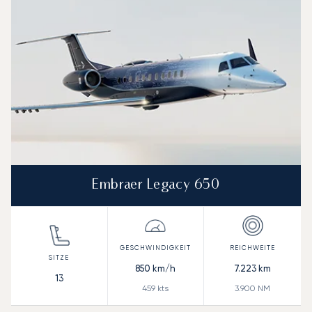
Embraer Legacy 650
850
km/h
7.223
km
13
459
kts
3.900
NM