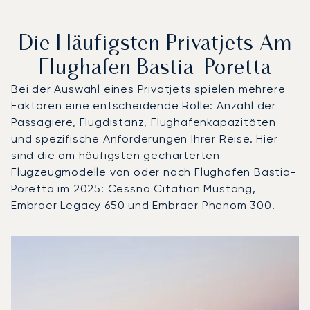
Die Häufigsten Privatjets Am
Flughafen Bastia-Poretta
Bei der Auswahl eines Privatjets spielen mehrere
Faktoren eine entscheidende Rolle: Anzahl der
Passagiere, Flugdistanz, Flughafenkapazitäten
und spezifische Anforderungen Ihrer Reise. Hier
sind die am häufigsten gecharterten
Flugzeugmodelle von oder nach Flughafen Bastia-
Poretta im 2025: Cessna Citation Mustang,
Embraer Legacy 650 und Embraer Phenom 300.
Flughafen Bastia-Poretta : Die 3 meistgeflogenen Flugz
Foto des Flugzeugs
Flugzeugmodell
S
Geschwindigkeit (km/h)
Geschwindigkeit (Knoten)
Reichw
Reichweite (NM)