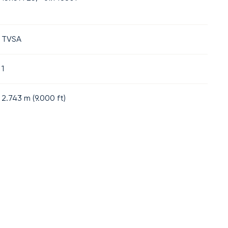
TVSA
1
2.743
m (
9.000
ft)