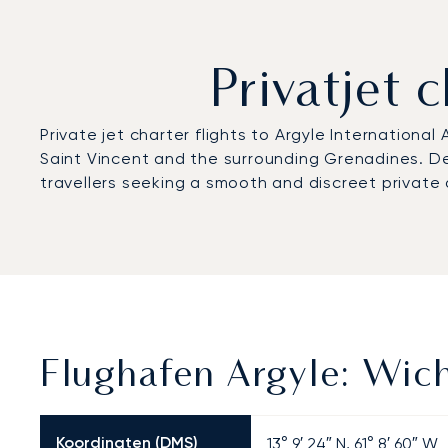
Privatjet 
Private jet charter flights to Argyle International
Saint Vincent and the surrounding Grenadines. Des
travellers seeking a smooth and discreet private
Flughafen Argyle: Wich
Koordinaten (DMS)
13° 9′ 24″ N, 61° 8′ 60″ W