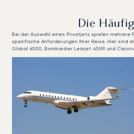
Die Häufig
Bei der Auswahl eines Privatjets spielen mehrere
spezifische Anforderungen Ihrer Reise. Hier sind
Global 6000, Bombardier Learjet 45XR und Cessna
Flughafen Argyle : Die 3 meistgeflogenen Flugzeugmo
Foto des Flugzeugs
Flugzeugmodell
Geschwindigkeit (km/h)
Geschwindigkeit (Knoten)
Rei
Reichweite (NM)