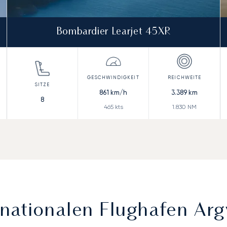
Bombardier Learjet 45XR
861
km/h
3.389
km
8
465
kts
1.830
NM
nationalen Flughafen Arg