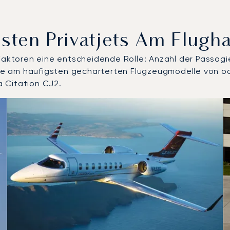
sten Privatjets Am Flugh
 Faktoren eine entscheidende Rolle: Anzahl der Passagi
 die am häufigsten gecharterten Flugzeugmodelle von o
 Citation CJ2.
delle nach Anzahl der Flugbewegungen im Jahr 2025
Sitze
chweite (km)