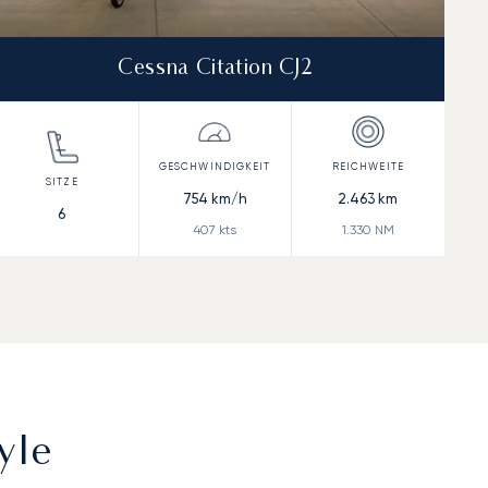
Cessna Citation CJ2
754
km/h
2.463
km
6
407
kts
1.330
NM
yle