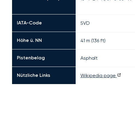
IATA-Code
SVD
Höhe ü. NN
41 m (136 ft)
Pistenbelag
Asphalt
Nützliche Links
Wikipedia page