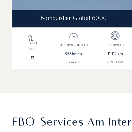
Bombardier Global 6000
933
km/h
11.112
km
13
504
kts
6.000
NM
FBO-Services Am Inter