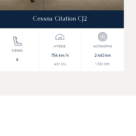
Cessna Citation CJ2
754
km/h
2 463
km
6
407
kts
1 330
NM