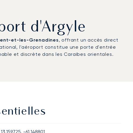
port d'Argyle
cent-et-les-Grenadines
, offrant un accès direct
national, l'aéroport constitue une porte d'entrée
chable et discrète dans les Caraïbes orientales.
sentielles
13.159725, -61.148801