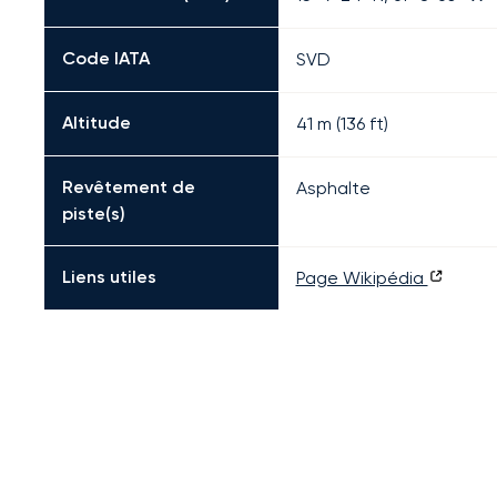
Code IATA
SVD
Altitude
41 m (136 ft)
Revêtement de
Asphalte
piste(s)
Liens utiles
Page Wikipédia