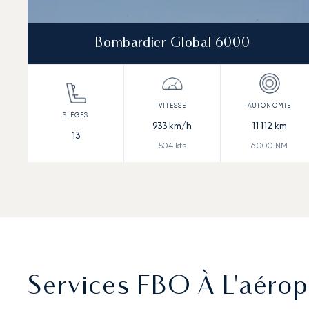
Bombardier Global 6000
933
km/h
11 112
km
13
504
kts
6 000
NM
Services FBO À L'aéropo