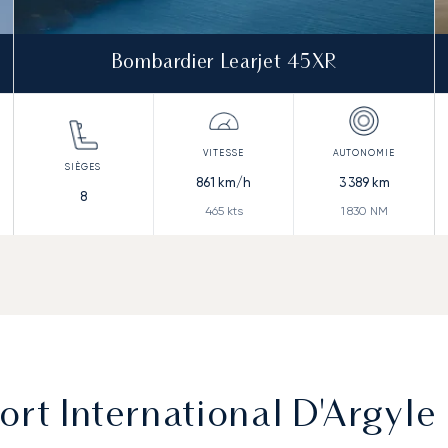
Bombardier Learjet 45XR
861
km/h
3 389
km
8
465
kts
1 830
NM
rt International D'Argyle