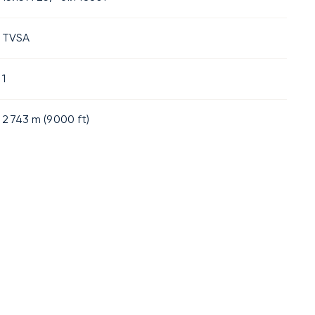
TVSA
1
2 743
m (
9 000
ft)