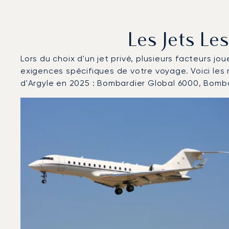
Les Jets Le
Lors du choix d'un jet privé, plusieurs facteurs jo
exigences spécifiques de votre voyage. Voici les
d'Argyle en 2025 : Bombardier Global 6000, Bomba
Aéroport international d'Argyle : Les 3 modèles d'aé
Photo de l'aéronef
Modèle d'aéronef
Sièges
Vitesse (km/h)
Vitesse (nœuds)
Autonomie (km)
Autonomie (NM)