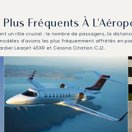
s Plus Fréquents À L'Aérop
uent un rôle crucial : le nombre de passagers, la distan
 modèles d'avions les plus fréquemment affrétés en pa
rdier Learjet 45XR et Cessna Citation CJ2.
ronefs les plus fréquentés en nombre de mouvements en 2025