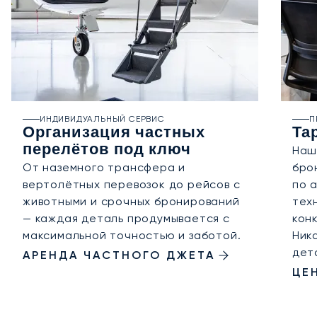
ИНДИВИДУАЛЬНЫЙ СЕРВИС
П
Организация частных
Та
перелётов под ключ
Наш
От наземного трансфера и
бро
вертолётных перевозок до рейсов с
по 
животными и срочных бронирований
тех
— каждая деталь продумывается с
кон
максимальной точностью и заботой.
Ник
дет
АРЕНДА ЧАСТНОГО ДЖЕТА
ЦЕ