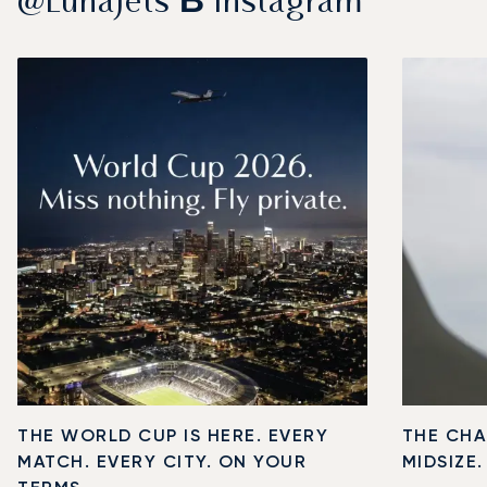
@LunaJets В Instagram
THE WORLD CUP IS HERE. EVERY
THE CHA
MATCH. EVERY CITY. ON YOUR
MIDSIZE