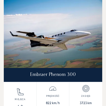
Embraer Phenom 300
822
km/h
3723
km