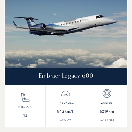
Zasięg (NM)
Embraer Legacy 600
843
km/h
6019
km
13
455
kts
3250
NM