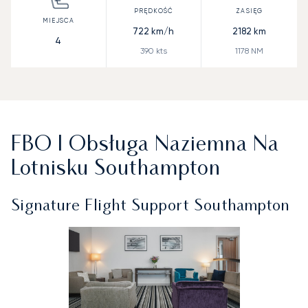
722
km/h
2182
km
4
390
kts
1178
NM
FBO I Obsługa Naziemna Na
Lotnisku Southampton
Signature Flight Support Southampton