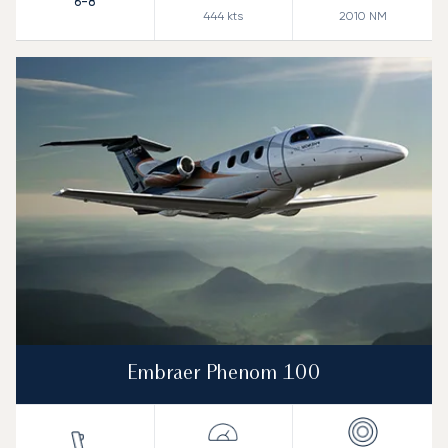
6-8
444
kts
2010
NM
Embraer Phenom 100