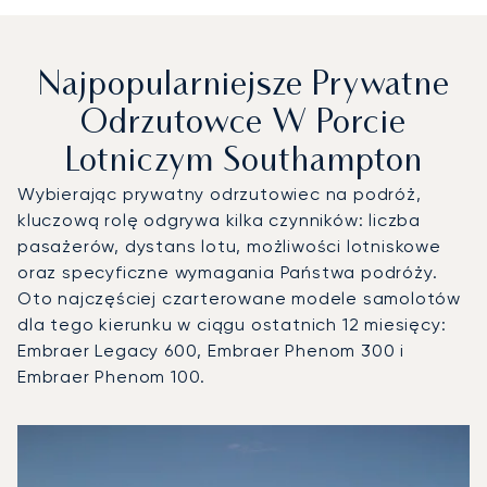
Najpopularniejsze Prywatne
Odrzutowce W Porcie
Lotniczym Southampton
Wybierając prywatny odrzutowiec na podróż,
kluczową rolę odgrywa kilka czynników: liczba
pasażerów, dystans lotu, możliwości lotniskowe
oraz specyficzne wymagania Państwa podróży.
Oto najczęściej czarterowane modele samolotów
dla tego kierunku w ciągu ostatnich 12 miesięcy:
Embraer Legacy 600, Embraer Phenom 300 i
Embraer Phenom 100.
Port lotniczy Southampton : 3 najpopularniejsze modele s
Zdjęcie samolotu
Model samolotu
Miejsca
Prędkość (km/h)
Prędkość (węzły)
Zasięg (km)