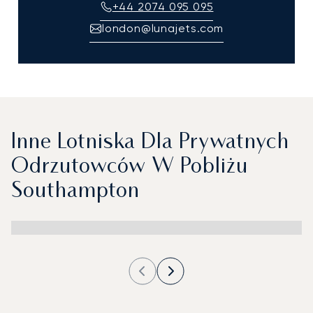
+44 2074 095 095
london@lunajets.com
Inne Lotniska Dla Prywatnych
Odrzutowców W Pobliżu
Southampton