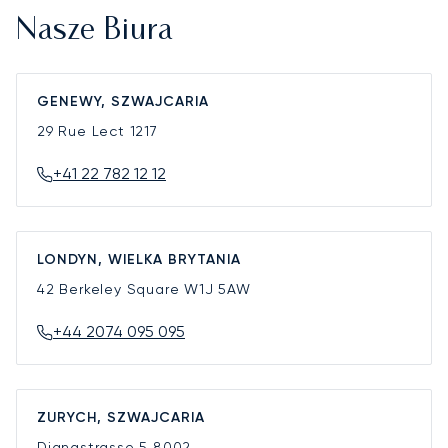
Nasze Biura
GENEWY, SZWAJCARIA
29 Rue Lect
1217
+41 22 782 12 12
LONDYN, WIELKA BRYTANIA
42 Berkeley Square
W1J 5AW
+44 2074 095 095
ZURYCH, SZWAJCARIA
Dianastrasse 5
8002