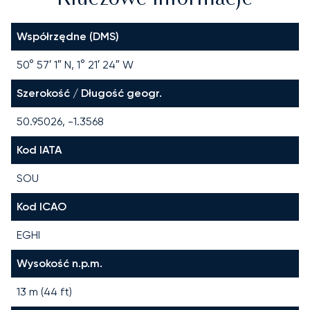
Współrzędne (DMS)
50° 57′ 1″ N, 1° 21′ 24″ W
Szerokość / Długość geogr.
50.95026, -1.3568
Kod IATA
SOU
Kod ICAO
EGHI
Wysokość n.p.m.
13 m (44 ft)