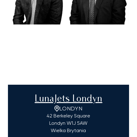
LunaJets Londyn
LONDYN
42 Berkeley Square
Londyn
W1J 5AW
Wielka Brytania