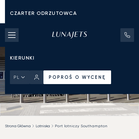
CZARTER ODRZUTOWCA
KOSZTY CZARTERU
PRYWATNE ODRZUTOWCE
KIERUNKI
POPROŚ O WYCENĘ
PL
Strona Główna
Lotniska
Port lotniczy Southampton