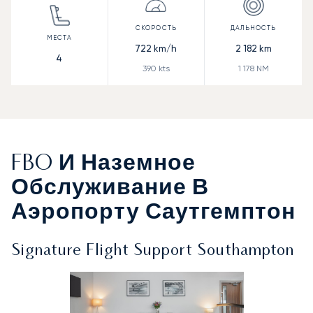
722
km/h
2 182
km
4
390
kts
1 178
NM
FBO И Наземное
Обслуживание В
Аэропорту Саутгемптон
Signature Flight Support Southampton