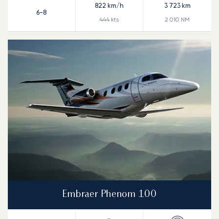
822
km/h
3 723
km
6-8
444
kts
2 010
NM
Embraer Phenom 100